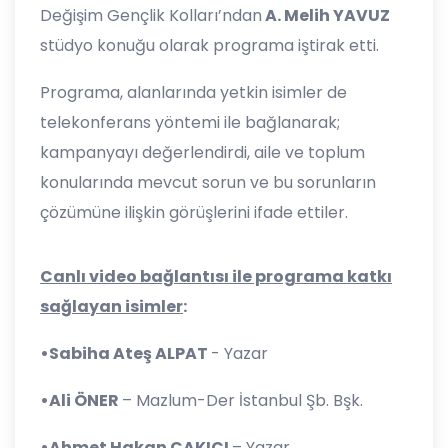
Değişim Gençlik Kolları’ndan
A. Melih YAVUZ
stüdyo konuğu olarak programa iştirak etti.
Programa, alanlarında yetkin isimler de
telekonferans yöntemi ile bağlanarak;
kampanyayı değerlendirdi, aile ve toplum
konularında mevcut sorun ve bu sorunların
çözümüne ilişkin görüşlerini ifade ettiler.
Canlı video bağlantısı ile programa katkı
sağlayan isimler
:
•Sabiha Ateş ALPAT
- Yazar
•Ali ÖNER
– Mazlum-Der İstanbul Şb. Bşk.
•Ahmet Hakan ÇAKICI
– Yazar