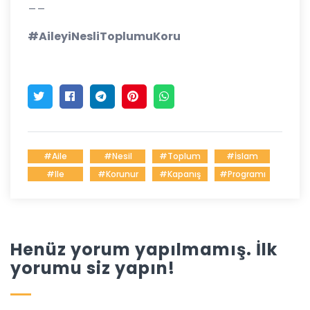
__
#AileyiNesliToplumuKoru
#Aile
#Nesil
#Toplum
#İslam
#ile
#Korunur
#Kapanış
#Programı
Henüz yorum yapılmamış. İlk
yorumu siz yapın!