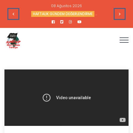
08 Ağustos 2026
nçlerinden Alaaddin Özdemir’in Vefatını Duyurur
HAFTALIK GÜNDEM DEĞERLENDİRME
Haftalık Değerlendir