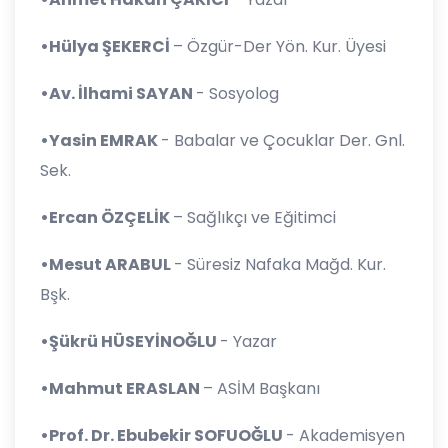
•Hülya ŞEKERCİ
– Özgür-Der Yön. Kur. Üyesi
•Av. İlhami SAYAN
- Sosyolog
•Yasin EMRAK
- Babalar ve Çocuklar Der. Gnl.
Sek.
•Ercan ÖZÇELİK
– Sağlıkçı ve Eğitimci
•Mesut ARABUL
- Süresiz Nafaka Mağd. Kur.
Bşk.
•Şükrü HÜSEYİNOĞLU
- Yazar
•Mahmut ERASLAN
– ASİM Başkanı
•Prof. Dr. Ebubekir SOFUOĞLU
- Akademisyen