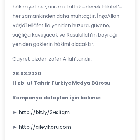
hâkimiyetine yani onu tatbik edecek Hilâfet’e
her zamankinden daha muhtaçtır. İnşaAllah
Râşidî Hilâfet ile yeniden huzura, güvene,
sağlığa kavuşacak ve Rasulullah’ın bayrağı
yeniden göklerin hâkimi olacaktır.
Gayret bizden zafer Allah’tandır.
28.03.2020
Hizb-ut Tahrir Türkiye Medya Bürosu
Kampanya detayları için bakınız:
►
http://bit.ly/2Hslfqm
►
http://aileyikoru.com