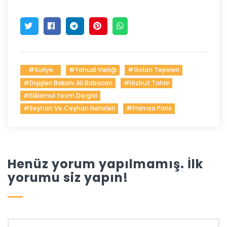
#Suriye
#Yahudi Varlığı
#Golan Tepeleri
#Dışişleri Bakanı Ali Babacan
#Hizbut Tahrir
#elÂlemul Yevm Dergisi
#Seyhan Ve Ceyhan Nehirleri
#Framsa Paris
Henüz yorum yapılmamış. İlk
yorumu siz yapın!