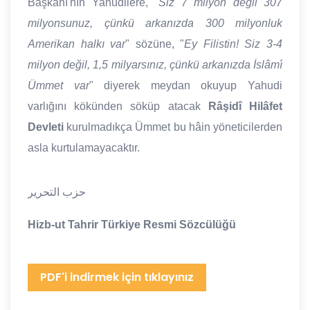
Başkanı'nın Yahudilere, "
Siz 7 milyon değil 307
milyonsunuz, çünkü arkanızda 300 milyonluk
Amerikan halkı var
" sözüne, "
Ey Filistin! Siz 3-4
milyon değil, 1,5 milyarsınız, çünkü arkanızda İslâmî
Ümmet var
" diyerek meydan okuyup Yahudi
varlığını kökünden söküp atacak
Râşidî Hilâfet
Devleti
kurulmadıkça Ümmet bu hâin yöneticilerden
asla kurtulamayacaktır.
حزب التحرير
Hizb-ut Tahrir Türkiye Resmi Sözcülüğü
PDF'i indirmek için tıklayınız