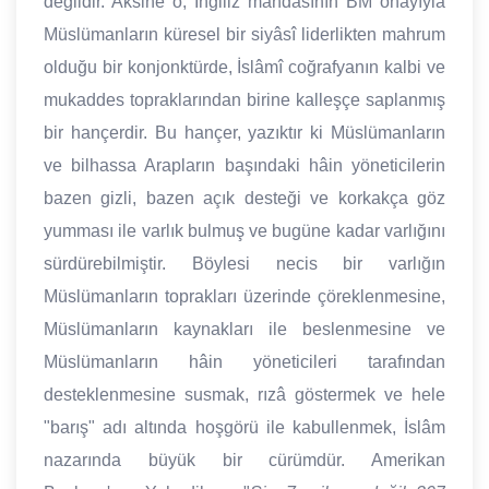
değildir. Aksine o, İngiliz mandasının BM onayıyla
Müslümanların küresel bir siyâsî liderlikten mahrum
olduğu bir konjonktürde, İslâmî coğrafyanın kalbi ve
mukaddes topraklarından birine kalleşçe saplanmış
bir hançerdir. Bu hançer, yazıktır ki Müslümanların
ve bilhassa Arapların başındaki hâin yöneticilerin
bazen gizli, bazen açık desteği ve korkakça göz
yumması ile varlık bulmuş ve bugüne kadar varlığını
sürdürebilmiştir. Böylesi necis bir varlığın
Müslümanların toprakları üzerinde çöreklenmesine,
Müslümanların kaynakları ile beslenmesine ve
Müslümanların hâin yöneticileri tarafından
desteklenmesine susmak, rızâ göstermek ve hele
"barış" adı altında hoşgörü ile kabullenmek, İslâm
nazarında büyük bir cürümdür. Amerikan