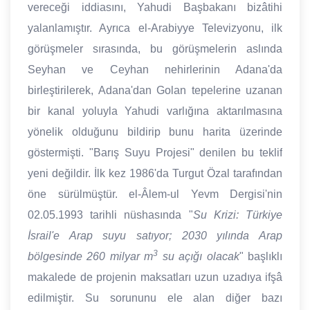
vereceği iddiasını, Yahudi Başbakanı bizâtihi
yalanlamıştır. Ayrıca el-Arabiyye Televizyonu, ilk
görüşmeler sırasında, bu görüşmelerin aslında
Seyhan ve Ceyhan nehirlerinin Adana'da
birleştirilerek, Adana'dan Golan tepelerine uzanan
bir kanal yoluyla Yahudi varlığına aktarılmasına
yönelik olduğunu bildirip bunu harita üzerinde
göstermişti. "Barış Suyu Projesi" denilen bu teklif
yeni değildir. İlk kez 1986'da Turgut Özal tarafından
öne sürülmüştür. el-Âlem-ul Yevm Dergisi'nin
02.05.1993 tarihli nüshasında "
Su Krizi: Türkiye
İsrail'e Arap suyu satıyor; 2030 yılında Arap
3
bölgesinde 260 milyar m
su açığı olacak
" başlıklı
makalede de projenin maksatları uzun uzadıya ifşâ
edilmiştir. Su sorununu ele alan diğer bazı