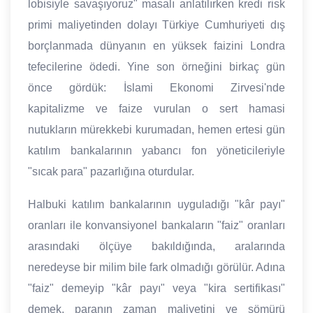
lobisiyle savaşıyoruz" masalı anlatılırken kredi risk
primi maliyetinden dolayı Türkiye Cumhuriyeti dış
borçlanmada dünyanın en yüksek faizini Londra
tefecilerine ödedi. Yine son örneğini birkaç gün
önce gördük: İslami Ekonomi Zirvesi'nde
kapitalizme ve faize vurulan o sert hamasi
nutukların mürekkebi kurumadan, hemen ertesi gün
katılım bankalarının yabancı fon yöneticileriyle
"sıcak para" pazarlığına oturdular.
Halbuki katılım bankalarının uyguladığı "kâr payı"
oranları ile konvansiyonel bankaların "faiz" oranları
arasındaki ölçüye bakıldığında, aralarında
neredeyse bir milim bile fark olmadığı görülür. Adına
"faiz" demeyip "kâr payı" veya "kira sertifikası"
demek, paranın zaman maliyetini ve sömürü