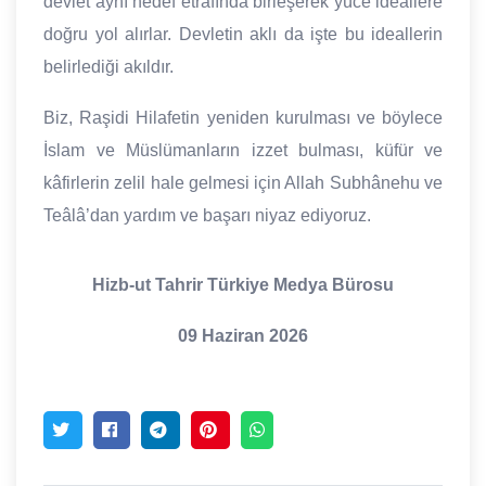
devlet aynı hedef etrafında birleşerek yüce ideallere
doğru yol alırlar. Devletin aklı da işte bu ideallerin
belirlediği akıldır.
Biz, Raşidi Hilafetin yeniden kurulması ve böylece
İslam ve Müslümanların izzet bulması, küfür ve
kâfirlerin zelil hale gelmesi için Allah Subhânehu ve
Teâlâ’dan yardım ve başarı niyaz ediyoruz.
Hizb-ut Tahrir Türkiye Medya Bürosu
09 Haziran 2026