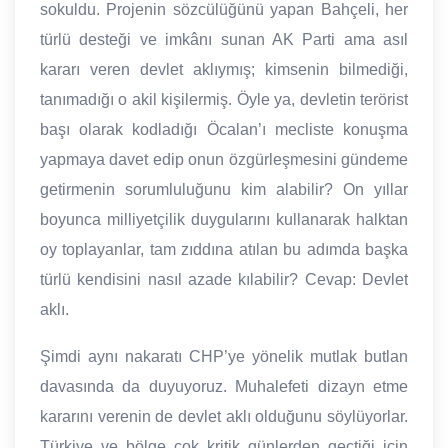
sokuldu. Projenin sözcülüğünü yapan Bahçeli, her
türlü desteği ve imkânı sunan AK Parti ama asıl
kararı veren devlet aklıymış; kimsenin bilmediği,
tanımadığı o akil kişilermiş. Öyle ya, devletin terörist
başı olarak kodladığı Öcalan’ı mecliste konuşma
yapmaya davet edip onun özgürleşmesini gündeme
getirmenin sorumluluğunu kim alabilir? On yıllar
boyunca milliyetçilik duygularını kullanarak halktan
oy toplayanlar, tam zıddına atılan bu adımda başka
türlü kendisini nasıl azade kılabilir? Cevap: Devlet
aklı.
Şimdi aynı nakaratı CHP’ye yönelik mutlak butlan
davasında da duyuyoruz. Muhalefeti dizayn etme
kararını verenin de devlet aklı olduğunu söylüyorlar.
Türkiye ve bölge çok kritik günlerden geçtiği için