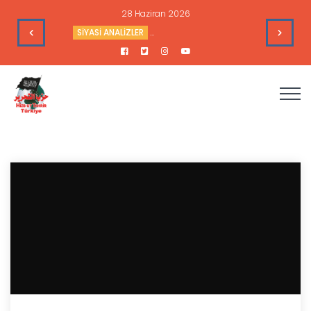
28 Haziran 2026
’nin Çıkarlarına Hizmet Ediyor
SİYASİ ANALİZLER
Sudan’daki Durum ve Amerika’nın Hedef