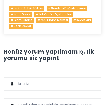
#hizbut Tahrir Türkiye
#gündem Değerlendirme
#nato Zirvesi
#erdoğan'ın Açıklamaları
#islami Finans
#yeni Finans Merkezi
#devlet Aklı
#derin Devlet
Henüz yorum yapılmamış. İlk
yorumu siz yapın!