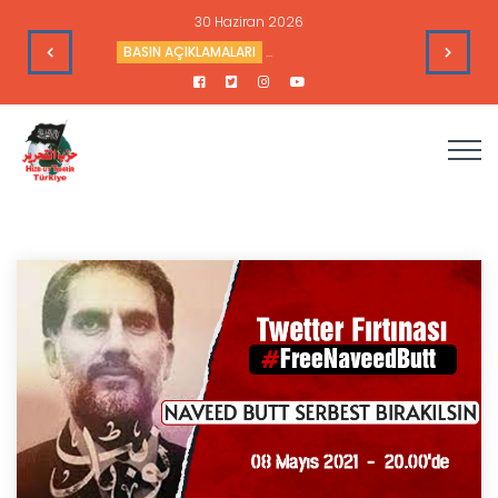
28 Haziran 2026
’nin Çıkarlarına Hizmet Ediyor
SİYASİ ANALİZLER
Sudan’daki Durum ve Amerika’nın Hedef