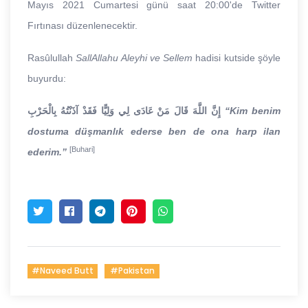
Mayıs 2021 Cumartesi günü saat 20:00'de Twitter
Fırtınası düzenlenecektir.
Rasûlullah
SallAllahu Aleyhi ve Sellem
hadisi kutside şöyle
buyurdu:
إِنَّ اللَّهَ قَالَ مَنْ عَادَى لِي وَلِيًّا فَقَدْ آذَنْتُهُ بِالْحَرْبِ
“Kim benim
dostuma düşmanlık ederse ben de ona harp ilan
[Buhari]
ederim.”
#Naveed Butt
#Pakistan