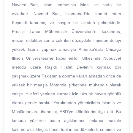
Naveed Butt, İslam ümmetinin ihlaslı ve sadık bir
evladıdır. Naveed Butt, İslamabad’da ikamet eden
Keşmirli tanınmış ve saygın bir aileden gelmektedir.
Prestijli Lahor Mühendislik Üniversitesi’ni kazanmış,
mezun olduktan sonra çok ileri düzeydeki ilminden dolayı
yüksek lisans yapmak amacıyla Amerika’daki Chicago
Illinois Üniversitesi’ne kabul edildi. Ülkesinde Nübüvvet
metodu üzere Raşidi Hilafet Devletini kurmak için
çalışmak üzere Pakistan’a dönme kararı almadan önce de
yüksek bir maaşla Motorola şirketinde mühendis olarak
çalıştı. Hilafet'i yeniden kurmak için lüks bir hayatı gönüllü
olarak geride bıraktı. Yorulmadan yöneticilerin İslam’a ve
Müslümanlara ihanetini, ABD’ye köleliklerini ifşa etti. Bu
konuda yüzlerce basın açıklaması, onlarca makale
kaleme aldı. Birçok basın toplantısı düzenledi, seminer ve