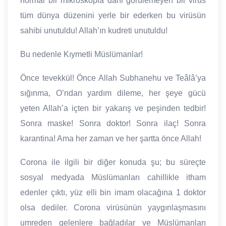
normal bir mikroskopla dahi görülemeyen bir virüs
tüm dünya düzenini yerle bir ederken bu virüsün
sahibi unutuldu! Allah’ın kudreti unutuldu!
Bu nedenle Kıymetli Müslümanlar!
Önce tevekkül! Önce Allah Subhanehu ve Teâlâ’ya
sığınma, O’ndan yardım dileme, her şeye gücü
yeten Allah’a içten bir yakarış ve peşinden tedbir!
Sonra maske! Sonra doktor! Sonra ilaç! Sonra
karantina! Ama her zaman ve her şartta önce Allah!
Corona ile ilgili bir diğer konuda şu; bu süreçte
sosyal medyada Müslümanları cahillikle itham
edenler çıktı, yüz elli bin imam olacağına 1 doktor
olsa dediler. Corona virüsünün yaygınlaşmasını
umreden gelenlere bağladılar ve Müslümanları