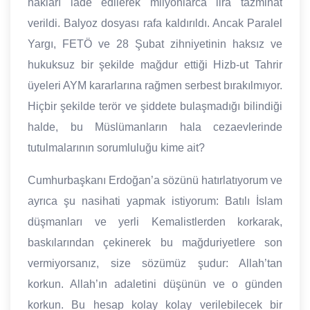
hakları iade edilerek milyonlarca lira tazminat
verildi. Balyoz dosyası rafa kaldırıldı. Ancak Paralel
Yargı, FETÖ ve 28 Şubat zihniyetinin haksız ve
hukuksuz bir şekilde mağdur ettiği Hizb-ut Tahrir
üyeleri AYM kararlarına rağmen serbest bırakılmıyor.
Hiçbir şekilde terör ve şiddete bulaşmadığı bilindiği
halde, bu Müslümanların hala cezaevlerinde
tutulmalarının sorumluluğu kime ait?
Cumhurbaşkanı Erdoğan’a sözünü hatırlatıyorum ve
ayrıca şu nasihati yapmak istiyorum: Batılı İslam
düşmanları ve yerli Kemalistlerden korkarak,
baskılarından çekinerek bu mağduriyetlere son
vermiyorsanız, size sözümüz şudur: Allah’tan
korkun. Allah’ın adaletini düşünün ve o günden
korkun. Bu hesap kolay kolay verilebilecek bir