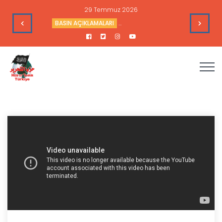
29 Temmuz 2026
me Toplantısı - 7 Temmuz 2026
BASIN AÇIKLAMALARI
Ne Trump Ne NATO Kâfirle İşbirliğin