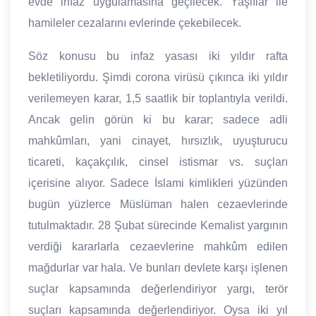
evde infaz uygulamasına geçilecek. Yaşlılar ile
hamileler cezalarını evlerinde çekebilecek.
Söz konusu bu infaz yasası iki yıldır rafta
bekletiliyordu. Şimdi corona virüsü çıkınca iki yıldır
verilemeyen karar, 1,5 saatlik bir toplantıyla verildi.
Ancak gelin görün ki bu karar; sadece adli
mahkûmları, yani cinayet, hırsızlık, uyuşturucu
ticareti, kaçakçılık, cinsel istismar vs. suçları
içerisine alıyor. Sadece İslami kimlikleri yüzünden
bugün yüzlerce Müslüman halen cezaevlerinde
tutulmaktadır. 28 Şubat sürecinde Kemalist yargının
verdiği kararlarla cezaevlerine mahkûm edilen
mağdurlar var hala. Ve bunları devlete karşı işlenen
suçlar kapsamında değerlendiriyor yargı, terör
suçları kapsamında değerlendiriyor. Oysa iki yıl