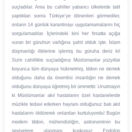
suçladılar. Ama bu cahiller yabancı ülkelerde tatil
yaptıktan sonra Türkiye’ye dönenleri görmediler,
onların 14 günlük karantinayı uygulamamalarını hiç
sorgulamadılar. İçlerindeki kini her fırsatta açığa
vuran bir güruhun varlığına şahit olduk işte. İslam
düşmanlığı iliklerine işlemiş bu güruha deriz ki!
Sizin cahillikle suçladığınız Müslümanlar yüzyıllar
boyunca tüm dünyaya hükmetmiş, tıbbın ne demek
olduğunu daha da önemlisi insanlığın ne demek
olduğunu dünyaya öğretmiş bir ümmettir. Unutmayın
ki Müslümanlar akıl hastalarını özel hastanelerde
müzikle tedavi ederken hayranı olduğunuz batı akıl
hastalarını öldürerek onlardan kurtuluyordu! Bugün
modern tıbbın, mühendisliğin, astronominin bu
seviyelere ulaşması kuşkusuz Endülüs