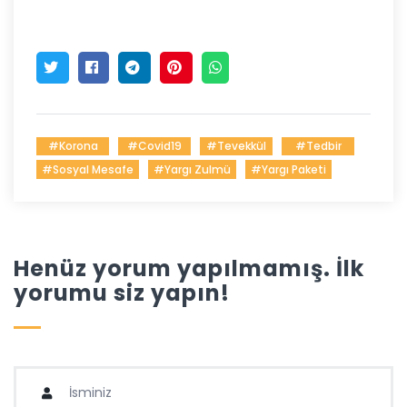
#Korona
#Covid19
#tevekkül
#tedbir
#sosyal Mesafe
#yargı Zulmü
#yargı Paketi
Henüz yorum yapılmamış. İlk
yorumu siz yapın!