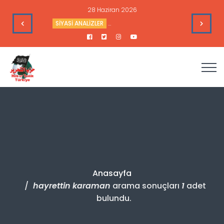
28 Haziran 2026
e Toplantısı - 9 Haziran 2026
SİYASİ ANALİZLER
Sudan’daki Durum ve Amerika’nın Hedef
Anasayfa
hayrettin karaman
arama sonuçları
1
adet
bulundu.