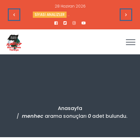
28 Haziran 2026
e Toplantısı - 9 Haziran 2026
SİYASİ ANALİZLER
Sudan’daki Durum ve Amerika’nın Hedef
Anasayfa
menhec
arama sonuçları
0
adet bulundu.