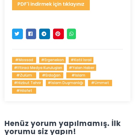
PDF'i indirmek için tıklayınız
#mossad
#ergenekon
#katil Israil
#iftiraci Medya Kuruluşları
#yalan Haber
#zulüm
#erdoğan
#islam
#Hizbut Tahrir
#İslam Duşmanlığı
#ümmet
#hilafet
Henüz yorum yapılmamış. İlk
yorumu siz yapın!