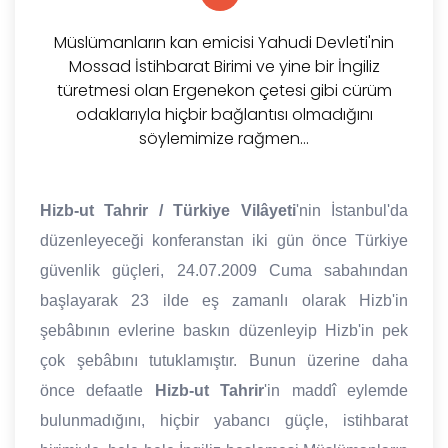
Müslümanların kan emicisi Yahudi Devleti'nin
Mossad İstihbarat Birimi ve yine bir İngiliz
türetmesi olan Ergenekon çetesi gibi cürüm
odaklarıyla hiçbir bağlantısı olmadığını
söylemimize rağmen...
Hizb-ut Tahrir / Türkiye Vilâyeti
'nin İstanbul'da
düzenleyeceği konferanstan iki gün önce Türkiye
güvenlik güçleri, 24.07.2009 Cuma sabahından
başlayarak 23 ilde eş zamanlı olarak Hizb'in
şebâbının evlerine baskın düzenleyip Hizb'in pek
çok şebâbını tutuklamıştır. Bunun üzerine daha
önce defaatle
Hizb-ut Tahrir
'in maddî eylemde
bulunmadığını, hiçbir yabancı güçle, istihbarat