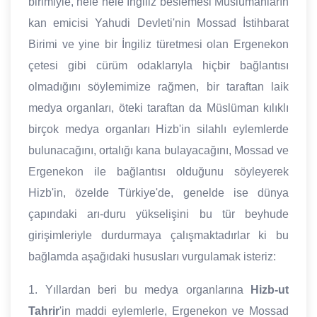
birimiyle, hele hele İngiliz beslemesi Müslümanların
kan emicisi Yahudi Devleti'nin Mossad İstihbarat
Birimi ve yine bir İngiliz türetmesi olan Ergenekon
çetesi gibi cürüm odaklarıyla hiçbir bağlantısı
olmadığını söylemimize rağmen, bir taraftan laik
medya organları, öteki taraftan da Müslüman kılıklı
birçok medya organları Hizb'in silahlı eylemlerde
bulunacağını, ortalığı kana bulayacağını, Mossad ve
Ergenekon ile bağlantısı olduğunu söyleyerek
Hizb'in, özelde Türkiye'de, genelde ise dünya
çapındaki arı-duru yükselişini bu tür beyhude
girişimleriyle durdurmaya çalışmaktadırlar ki bu
bağlamda aşağıdaki hususları vurgulamak isteriz:
1. Yıllardan beri bu medya organlarına
Hizb-ut
Tahrir
'in maddi eylemlerle, Ergenekon ve Mossad