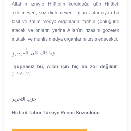
Allah'ın izniyle Hilâfetin kurulduğu gün Hilâfet,
akletmeyen, söz dinlemeyen, laftan anlamayan bu
fasit ve zalim medya organlarını tarihin çöplüğüne
atacak ve onların yerine Allah'ın rızasını gözeten
muttaki ve muhlis medya organlarını tesis edecektir.
وَمَا ذَلِكَ عَلَى اللَّهِ بِعَزِيزٍ
"
Şüphesiz bu, Allah için hiç de zor değildir.
"
[İbrâhîm 20]
حزب التحرير
Hizb-ut Tahrir Türkiye Resmi Sözcülüğü