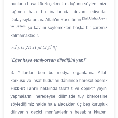
bunların boşa kürek çekmek olduğunu söylemimize
rağmen hala bu inatlarında devam ediyorlar.
[SallAllahu Aleyhi
Dolayısıyla onlara Allah'ın Rasûlünün
ve Sellem]
şu kavlini söylemekten başka bir çaremiz
kalmamaktadır.
إِذَا لَمْ تَسْتَحِ فَاصْنَعْ مَا شِئْتَ
"
Eğer haya etmiyorsan dilediğini yap!
"
3. Yıllardan beri bu medya organlarına Allah
korkusu ve insaf hudutları dâhilinde hareket ederek
Hizb-ut Tahrir
hakkında tarafsız ve objektif yayın
yapmalarını neredeyse dilimizde tüy bitercesine
söylediğimiz halde hala alacakları üç beş kuruşluk
dünyanın geçici menfaatlerinin hesabını kitabını