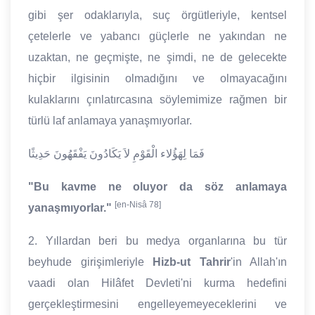
gibi şer odaklarıyla, suç örgütleriyle, kentsel
çetelerle ve yabancı güçlerle ne yakından ne
uzaktan, ne geçmişte, ne şimdi, ne de gelecekte
hiçbir ilgisinin olmadığını ve olmayacağını
kulaklarını çınlatırcasına söylemimize rağmen bir
türlü laf anlamaya yanaşmıyorlar.
فَمَا لِهَؤُلاء الْقَوْمِ لاَ يَكَادُونَ يَفْقَهُونَ حَدِيثًا
"Bu kavme ne oluyor da söz anlamaya
[en-Nisâ 78]
yanaşmıyorlar."
2. Yıllardan beri bu medya organlarına bu tür
beyhude girişimleriyle
Hizb-ut Tahrir
'in Allah'ın
vaadi olan Hilâfet Devleti'ni kurma hedefini
gerçekleştirmesini engelleyemeyeceklerini ve