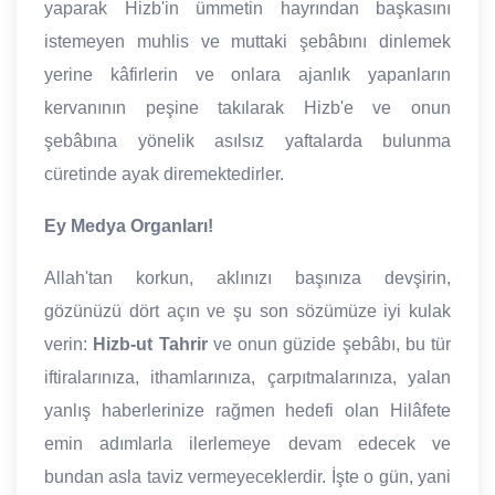
yaparak Hizb'in ümmetin hayrından başkasını
istemeyen muhlis ve muttaki şebâbını dinlemek
yerine kâfirlerin ve onlara ajanlık yapanların
kervanının peşine takılarak Hizb'e ve onun
şebâbına yönelik asılsız yaftalarda bulunma
cüretinde ayak diremektedirler.
Ey Medya Organları!
Allah'tan korkun, aklınızı başınıza devşirin,
gözünüzü dört açın ve şu son sözümüze iyi kulak
verin:
Hizb-ut Tahrir
ve onun güzide şebâbı, bu tür
iftiralarınıza, ithamlarınıza, çarpıtmalarınıza, yalan
yanlış haberlerinize rağmen hedefi olan Hilâfete
emin adımlarla ilerlemeye devam edecek ve
bundan asla taviz vermeyeceklerdir. İşte o gün, yani