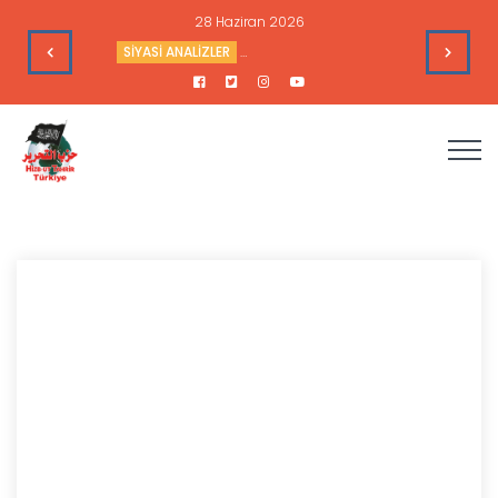
16 Haziran 2026
leri
HAFTALIK GÜNDEM DEĞERLENDİRME
Haftalık Değerlendir