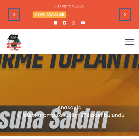
30 Haziran 2026
’nin Çıkarlarına Hizmet Ediyor
SİYASİ ANALİZLER
Irak ve İran Yanlısı Grupların Akıbeti
Anasayfa
islam
arama sonuçları
276
adet bulundu.