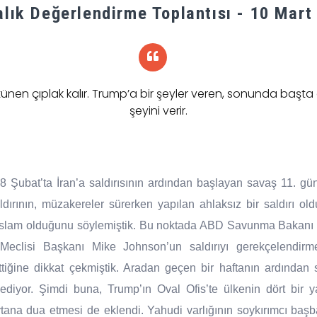
alık Değerlendirme Toplantısı - 10 Mart
tünen çıplak kalır. Trump’a bir şeyler veren, sonunda başta
şeyini verir.
28 Şubat’ta İran’a saldırısının ardından başlayan savaş 11. 
ldırının, müzakereler sürerken yapılan ahlaksız bir saldırı o
İslam olduğunu söylemiştik. Bu noktada ABD Savunma Bakanı H
Meclisi Başkanı Mike Johnson’un saldırıyı gerekçelendirm
iğine dikkat çekmiştik. Aradan geçen bir haftanın ardından
diyor. Şimdi buna, Trump’ın Oval Ofis’te ülkenin dört bir y
ytana dua etmesi de eklendi. Yahudi varlığının soykırımcı baş