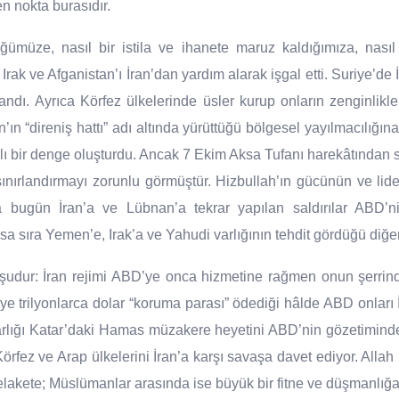
 nokta burasıdır.
ğümüze, nasıl bir istila ve ihanete maruz kaldığımıza, nas
Irak ve Afganistan’ı İran’dan yardım alarak işgal etti. Suriye’de 
ullandı. Ayrıca Körfez ülkelerinde üsler kurup onların zenginlikle
an’ın “direniş hattı” adı altında yürüttüğü bölgesel yayılmacılığı
lı bir denge oluşturdu. Ancak 7 Ekim Aksa Tufanı harekâtından s
sınırlandırmayı zorunlu görmüştür. Hizbullah’ın gücünün ve l
 bugün İran’a ve Lübnan’a tekrar yapılan saldırılar ABD’ni
rsa sıra Yemen’e, Irak’a ve Yahudi varlığının tehdit gördüğü diğer
dur: İran rejimi ABD’ye onca hizmetine rağmen onun şerrind
ye trilyonlarca dolar “koruma parası” ödediği hâlde ABD onları 
 varlığı Katar’daki Hamas müzakere heyetini ABD’nin gözetimi
i Körfez ve Arap ülkelerini İran’a karşı savaşa davet ediyor. Alla
elakete; Müslümanlar arasında ise büyük bir fitne ve düşmanlığa