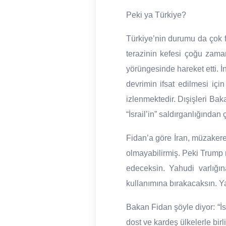
Peki ya Türkiye?
Türkiye’nin durumu da çok fa
terazinin kefesi çoğu zaman
yörüngesinde hareket etti. İ
devrimin ifsat edilmesi içi
izlenmektedir. Dışişleri Ba
“İsrail’in” saldırganlığından
Fidan’a göre İran, müzakere
olmayabilirmiş. Peki Trump 
edeceksin. Yahudi varlığın
kullanımına bırakacaksın. Y
Bakan Fidan şöyle diyor: “İs
dost ve kardeş ülkelerle birl