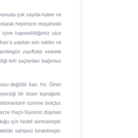
u konuda çok sayıda haber ve
t olarak hepimizin müşahede
, içine hapsedildiğimiz ulus
ran’a yapılan son saldırı ve
ünbegün zayıflatıp esarete
diği kirli suçlardan bağımsız
ması değildir. İran, Hz. Ömer
ceği bir İslam toprağıdır.
slümanların üzerine borçtur.
 Gazze Haçlı-Siyonist düşman
uğu için hedef alınmamıştır.
kilde sahipsiz bırakılmıştır.