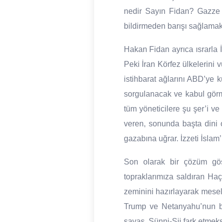
nedir Sayın Fidan? Gazze 
bildirmeden barışı sağlamak
Hakan Fidan ayrıca ısrarla İ
Peki İran Körfez ülkelerini v
istihbarat ağlarını ABD’ye
sorgulanacak ve kabul görm
tüm yöneticilere şu şer’i ve 
veren, sonunda başta dini o
gazabına uğrar. İzzeti İslam
Son olarak bir çözüm gös
topraklarımıza saldıran Haç
zeminini hazırlayarak mesel
Trump ve Netanyahu’nun bi
savaş, Sünni-Şii fark etmeks