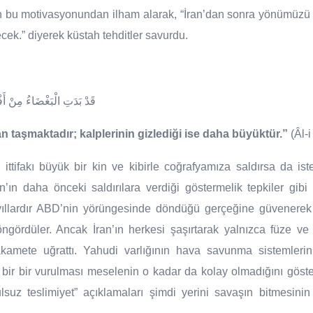
san bu motivasyonundan ilham alarak, “İran’dan sonra yönümüz
ek.” diyerek küstah tehditler savurdu.
مَا تُخْفِي صُدُورُهُمْ أَكْبَرُ
an taşmaktadır; kalplerinin gizlediği ise daha büyüktür.”
(Âl-i
 ittifakı büyük bir kin ve kibirle coğrafyamıza saldırsa da iste
n’ın daha önceki saldırılara verdiği göstermelik tepkiler gibi 
 yıllardır ABD’nin yörüngesinde döndüğü gerçeğine güvenere
 öngördüler. Ancak İran’ın herkesi şaşırtarak yalnızca füze ve İ
 akamete uğrattı. Yahudi varlığının hava savunma sistemlerin
 bir bir vurulması meselenin o kadar da kolay olmadığını göster
lsuz teslimiyet” açıklamaları şimdi yerini savaşın bitmesini