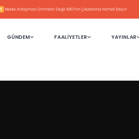
udan’daki Durum ve Amerika’nın Hedefleri
GÜNDEM
FAALİYETLER
YAYINLAR