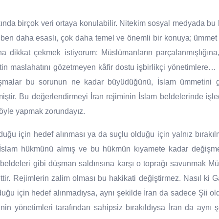
kında birçok veri ortaya konulabilir. Nitekim sosyal medyada b
k ben daha esaslı, çok daha temel ve önemli bir konuya; ümme
una dikkat çekmek istiyorum: Müslümanların parçalanmışlığına
in maslahatını gözetmeyen kâfir dostu işbirlikçi yönetimlere… İ
tışmalar bu sorunun ne kadar büyüdüğünü, İslam ümmetini g
iştir. Bu değerlendirmeyi İran rejiminin İslam beldelerinde işle
böyle yapmak zorundayız.
duğu için hedef alınması ya da suçlu olduğu için yalnız bırakıl
l-İslam hükmünü almış ve bu hükmün kıyamete kadar değişmeye
beldeleri gibi düşman saldırısına karşı o toprağı savunmak Mü
tir. Rejimlerin zalim olması bu hakikati değiştirmez. Nasıl ki
uğu için hedef alınmadıysa, aynı şekilde İran da sadece Şii old
in yönetimleri tarafından sahipsiz bırakıldıysa İran da aynı şe