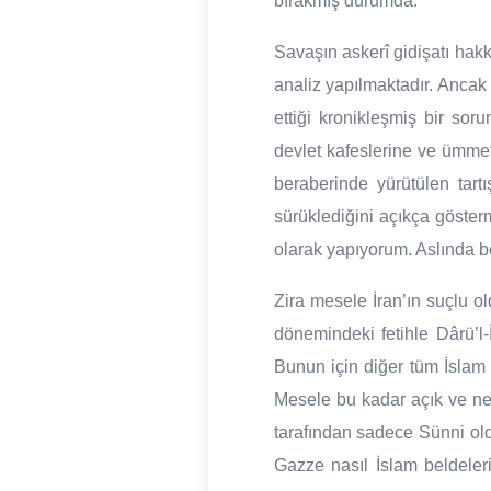
bırakmış durumda.
Savaşın askerî gidişatı hak
analiz yapılmaktadır. Anca
ettiği kronikleşmiş bir sor
devlet kafeslerine ve ümmet
beraberinde yürütülen tar
sürüklediğini açıkça gösterm
olarak yapıyorum. Aslında 
Zira mesele İran’ın suçlu ol
dönemindeki fetihle Dârü’
Bunun için diğer tüm İslam 
Mesele bu kadar açık ve net
tarafından sadece Sünni old
Gazze nasıl İslam beldelerin