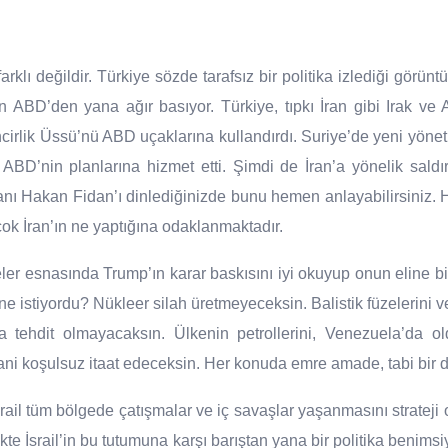
rklı değildir. Türkiye sözde tarafsız bir politika izlediği görün
 ABD’den yana ağır basıyor. Türkiye, tıpkı İran gibi Irak ve
ncirlik Üssü’nü ABD uçaklarına kullandırdı. Suriye’de yeni yöneti
n ABD’nin planlarına hizmet etti. Şimdi de İran’a yönelik sald
kanı Hakan Fidan’ı dinlediğinizde bunu hemen anlayabilirsiniz.
 çok İran’ın ne yaptığına odaklanmaktadır.
ler esnasında Trump’ın karar baskısını iyi okuyup onun eline bir
ne istiyordu? Nükleer silah üretmeyeceksin. Balistik füzelerini 
a tehdit olmayacaksın. Ülkenin petrollerini, Venezuela’da old
ani koşulsuz itaat edeceksin. Her konuda emre amade, tabi bir d
rail tüm bölgede çatışmalar ve iç savaşlar yaşanmasını strateji 
ikte İsrail’in bu tutumuna karşı barıştan yana bir politika benims