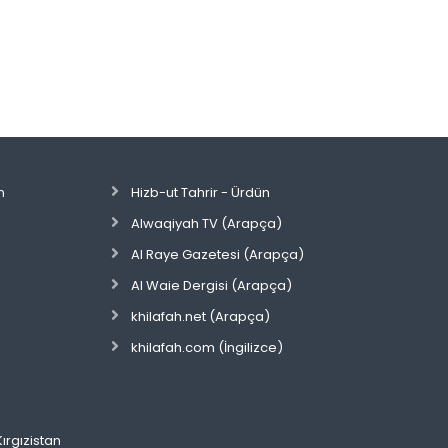
n
Hizb-ut Tahrir - Ürdün
Alwaqiyah TV (Arapça)
Al Raye Gazetesi (Arapça)
Al Waie Dergisi (Arapça)
khilafah.net (Arapça)
khilafah.com (İngilizce)
Kırgızistan