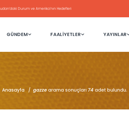
DEĞERLENDİRME
Haftalık Değerlendirme Toplantısı - 21 Temmuz 2026
GÜNDEM
FAALİYETLER
YAYINLAR
Anasayfa
gazze
arama sonuçları
74
adet bulundu.