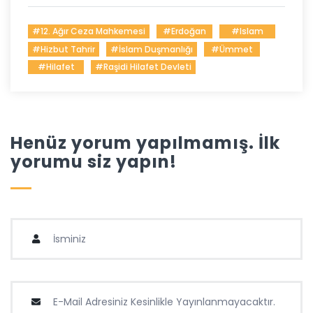
#12. Ağır Ceza Mahkemesi
#erdoğan
#islam
#Hizbut Tahrir
#İslam Duşmanlığı
#ümmet
#hilafet
#Raşidi Hilafet Devleti
Henüz yorum yapılmamış. İlk
yorumu siz yapın!