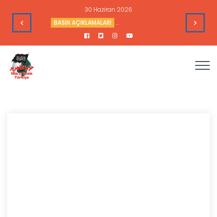
28 Haziran 2026
BD’nin Çıkarlarına Hizmet Ediyor
SİYASİ ANALİZLER
Sudan’daki Durum ve Amerika’nın Hed