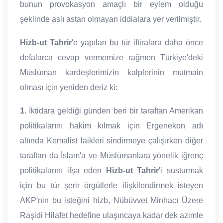
bunun provokasyon amaçlı bir eylem olduğu
şeklinde aslı astarı olmayan iddialara yer verilmiştir.
Hizb-ut Tahrir
'e yapılan bu tür iftiralara daha önce
defalarca cevap vermemize rağmen Türkiye'deki
Müslüman kardeşlerimizin kalplerinin mutmain
olması için yeniden deriz ki:
1.
İktidara geldiği günden beri bir taraftan Amerikan
politikalarını hakim kılmak için Ergenekon adı
altında Kemalist laikleri sindirmeye çalışırken diğer
taraftan da İslam'a ve Müslümanlara yönelik iğrenç
politikalarını ifşa eden
Hizb-ut Tahrir
'i susturmak
için bu tür şerir örgütlerle ilişkilendirmek isteyen
AKP'nin bu isteğini hizb, Nübüvvet Minhacı Üzere
Raşidi Hilafet hedefine ulaşıncaya kadar dek azimle