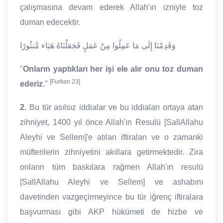
çalışmasına devam ederek Allah'ın izniyle toz
duman edecektir.
وَقَدِمْنَا إِلَى مَا عَمِلُوا مِنْ عَمَلٍ فَجَعَلْنَاهُ هَبَاء مَّنثُورًا
"
Onların yaptıkları her işi ele alır onu toz duman
[Furkan 23]
ederiz
."
2.
Bu tür asılsız iddialar ve bu iddiaları ortaya atan
zihniyet, 1400 yıl önce Allah'ın Resulü [SallAllahu
Aleyhi ve Sellem]'e atılan iftiraları ve o zamanki
müfterilerin zihniyetini akıllara getirmektedir. Zira
onların tüm baskılara rağmen Allah'ın resulü
[SallAllahu Aleyhi ve Sellem] ve ashabını
davetinden vazgeçirmeyince bu tür iğrenç iftiralara
başvurması gibi AKP hükümeti de hizbe ve