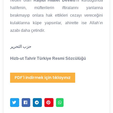
hedefi olan
Raşidi Hilafet Devleti
'ni kurduğunda
halifenin, müfterilerin iftiralarını yanlarına
bırakmayıp onlara hak ettikleri cezayı vereceğini
kulaklarına küpe yapsınlar, ahirette ise Allah'ın
azabı daha çetindir.
حزب التحرير
Hizb-ut Tahrir Türkiye Resmi Sözcülüğü
PDF'i indirmek için tıklayınız