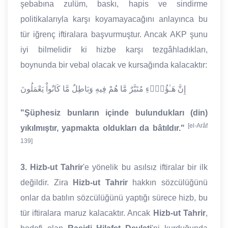
şebabına zulüm, baskı, hapis ve sindirme
politikalarıyla karşı koyamayacağını anlayınca bu
tür iğrenç iftiralara başvurmuştur. Ancak AKP şunu
iyi bilmelidir ki hizbe karşı tezgâhladıkları,
boynunda bir vebal olacak ve kursağında kalacaktır:
إِنَّ هَـٰؤُلاۤءِ مُتَبَّرٌ مَّا هُمْ فِيهِ وَبَاطِلٌ مَّا كَانُواْ يَعْمَلُونَ
"Şüphesiz bunların içinde bulundukları (din)
[el-Arâf
yıkılmıştır, yapmakta oldukları da bâtıldır."
139]
3.
Hizb-ut Tahrir
'e yönelik bu asılsız iftiralar bir ilk
değildir. Zira
Hizb-ut Tahrir
hakkın sözcülüğünü
onlar da batılın sözcülüğünü yaptığı sürece hizb, bu
tür iftiralara maruz kalacaktır. Ancak
Hizb-ut Tahrir
,