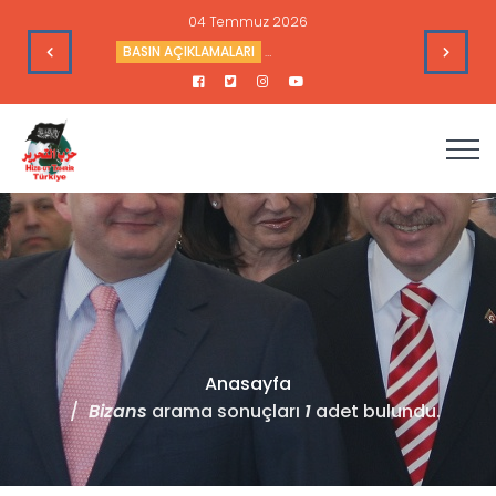
04 Temmuz 2026
e Toplantısı - 16 Haziran 2026
BASIN AÇIKLAMALARI
Mekke Anlaşması Ümmetin Değil ABD
Anasayfa
Bizans
arama sonuçları
1
adet bulundu.