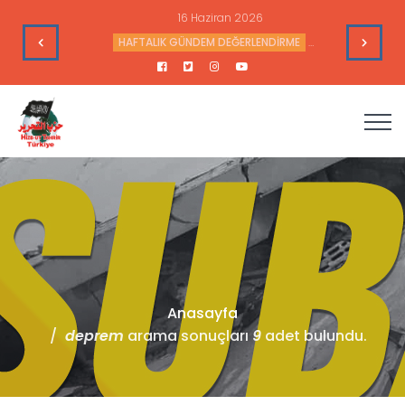
16 Haziran 2026
leri
HAFTALIK GÜNDEM DEĞERLENDİRME
Haftalık Değerlendir
Anasayfa
deprem
arama sonuçları
9
adet bulundu.