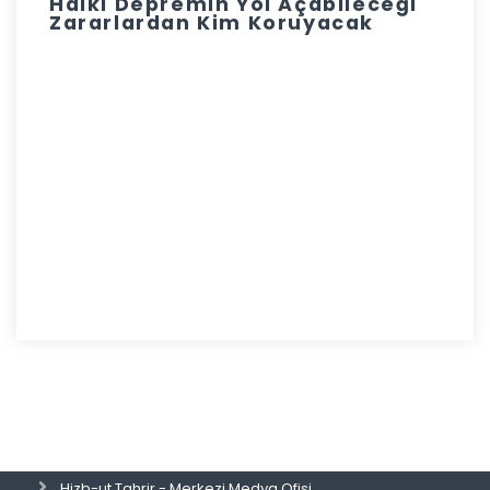
Halkı Depremin Yol Açabileceği
Zararlardan Kim Koruyacak
Hizb-ut Tahrir - Merkezi Medya Ofisi