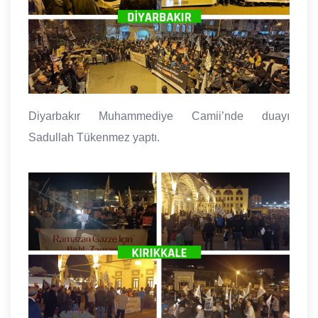
Diyarbakır Muhammediye Camii’nde duayı
Sadullah Tükenmez yaptı.