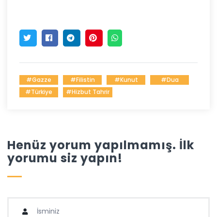
#Gazze
#Filistin
#Kunut
#Dua
#Türkiye
#Hizbut Tahrir
Henüz yorum yapılmamış. İlk
yorumu siz yapın!