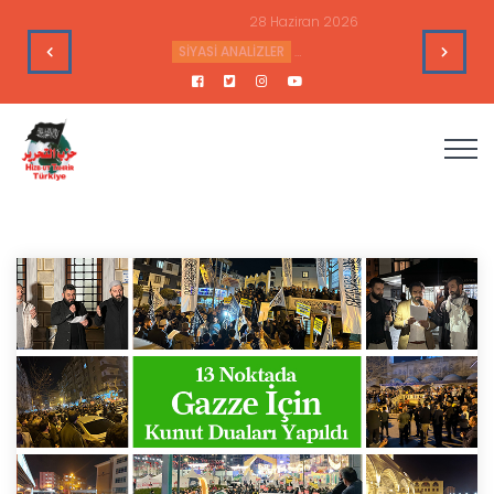
28 Haziran 2026
’nin Çıkarlarına Hizmet Ediyor
SİYASİ ANALİZLER
Sudan’daki Durum ve Amerika’nın Hedef