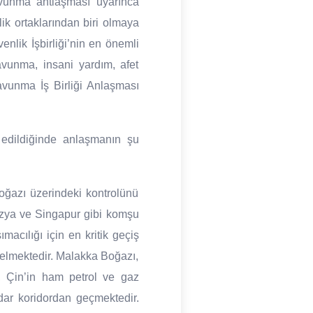
vunma antlaşması uyarınca
k ortaklarından biri olmaya
nlik İşbirliği’nin en önemli
avunma, insani yardım, afet
 Savunma İş Birliği Anlaşması
 edildiğinde anlaşmanın şu
ğazı üzerindeki kontrolünü
ezya ve Singapur gibi komşu
macılığı için en kritik geçiş
gelmektedir. Malakka Boğazı,
, Çin’in ham petrol ve gaz
dar koridordan geçmektedir.