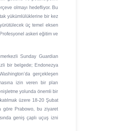
erçeve olmayı hedefliyor. Bu
rtak yükümlülüklerine bir kez
e yürütülecek üç temel eksen
: Profesyonel askeri eğitim ve
n merkezli Sunday Guardian
gizli bir belgede; Endonezya
ashington’da gerçekleşen
asına izin veren bir plan
enişletme yolunda önemli bir
 katılmak üzere 18-20 Şubat
ra göre Prabowo, bu ziyaret
sında geniş çaplı uçuş izni