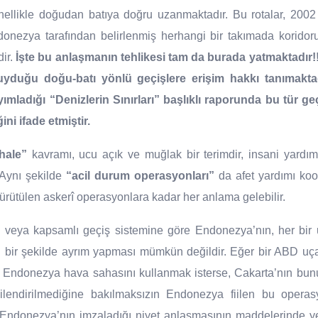
nellikle doğudan batıya doğru uzanmaktadır. Bu rotalar, 2002
nezya tarafından belirlenmiş herhangi bir takımada korido
ir.
İşte bu anlaşmanın tehlikesi tam da burada yatmaktadır!
uyduğu doğu-batı yönlü geçişlere erişim hakkı tanımaktad
yımladığı “Denizlerin Sınırları” başlıklı raporunda bu tür ge
ni ifade etmiştir.
hale”
kavramı, ucu açık ve muğlak bir terimdir, insani yardımla
 Aynı şekilde
“acil durum operasyonları”
da afet yardımı ko
ürütülen askerî operasyonlara kadar her anlama gelebilir.
m veya kapsamlı geçiş sistemine göre Endonezya’nın, her bir 
n bir şekilde ayrım yapması mümkün değildir. Eğer bir ABD uça
Endonezya hava sahasını kullanmak isterse, Cakarta’nın bunu
ilgilendirilmediğine bakılmaksızın Endonezya fiilen bu oper
 Endonezya’nın imzaladığı niyet anlaşmasının maddelerinde ye