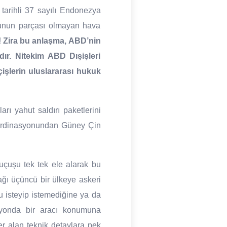
 tarihli 37 sayılı Endonezya
runun parçası olmayan hava
! Zira bu anlaşma, ABD’nin
ır. Nitekim ABD Dışişleri
çişlerin uluslararası hukuk
rı yahut saldırı paketlerini
ordinasyonundan Güney Çin
uçuşu tek tek ele alarak bu
ğı üçüncü bir ülkeye askeri
 isteyip istemediğine ya da
asyonda bir aracı konumuna
r alan teknik detaylara pek