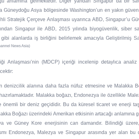
u anlamına gelmektedir. Diğer yandan Singapur da bir sa
a Güneydoğu Asya bölgesinde Washington’un en yakın güvenli
hli Stratejik Çerçeve Anlaşması uyarınca ABD, Singapur’u Güve
Ardından Singapur ile ABD, 2015 yılında biyogüvenlik, siber s
m gibi alanlarda iş birliğini belirlemek amacıyla Geliştirilmiş
hannel News Asia)
i Anlaşması’nin (MDCP) içeriği incelenip detaylıca analiz
cektir:
 denizcilik alanına daha fazla nüfuz etmesine ve Malakka Bo
hazırlamaktadır. Malakka boğazı, Endonezya ile özellikle Mal
önemli bir deniz geçididir. Bu da küresel ticaret ve enerji taşı
akka Boğazı üzerindeki Amerikan etkisinin artacağı anlamına 
 ve Güney Kore enerjisinin can damarıdır. Bilindiği üzere
kısmı Endonezya, Malezya ve Singapur arasında yer alan bu 