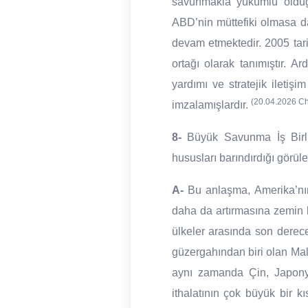
savunmakla yükümlü olduğ
ABD’nin müttefiki olmasa d
devam etmektedir. 2005 tari
ortağı olarak tanımıştır. 
yardımı ve stratejik iletişi
(20.04.2026 C
imzalamışlardır.
8-
Büyük Savunma İş Birliğ
hususları barındırdığı görüle
A-
Bu anlaşma, Amerika’nın
daha da artırmasına zemin 
ülkeler arasında son derece 
güzergahından biri olan Mal
aynı zamanda Çin, Japonya
ithalatının çok büyük bir 