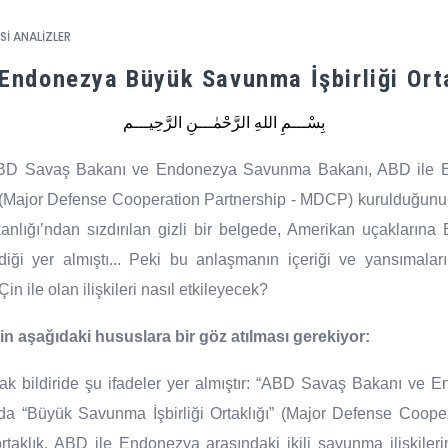
Sİ ANALİZLER
Endonezya Büyük Savunma İşbirliği Orta
بِسْـــمِ اللهِ الرَّحْمٰـــنِ الرَّحِيـــم
ABD Savaş Bakanı ve Endonezya Savunma Bakanı, ABD ile 
” (Major Defense Cooperation Partnership - MDCP) kurulduğunu
lığı’ndan sızdırılan gizli bir belgede, Amerikan uçakların
ldiği yer almıştı... Peki bu anlaşmanın içeriği ve yansımal
in ile olan ilişkileri nasıl etkileyecek?
n aşağıdaki hususlara bir göz atılması gerekiyor:
tak bildiride şu ifadeler yer almıştır: “ABD Savaş Bakanı v
a “Büyük Savunma İşbirliği Ortaklığı” (Major Defense Coope
taklık, ABD ile Endonezya arasındaki ikili savunma ilişkileri