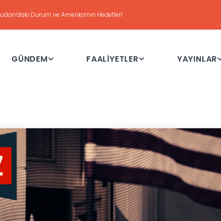
DEĞERLENDİRME
Haftalık Değerlendirme Toplantısı - 21 Temmuz 2026
GÜNDEM
FAALİYETLER
YAYINLAR