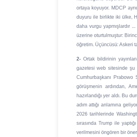
ortaya koyuyor. MDCP ayrıca
duyuru ile birlikte iki ülke
daha vurgu yapmışlardır ...
üzerine oturtulmuştur: Birinc
öğretim. Üçüncüsü: Askeri tat
2-
Ortak bildirinin yayınl
gazetesi web sitesinde şu ç
Cumhurbaşkanı Prabowo S
görüşmenin ardından, Ame
hazırlandığı yer aldı. Bu d
adım attığı anlamına geliy
2026 tarihlerinde Washingt
sırasında Trump ile yaptığ
verilmesini öngören bir öner