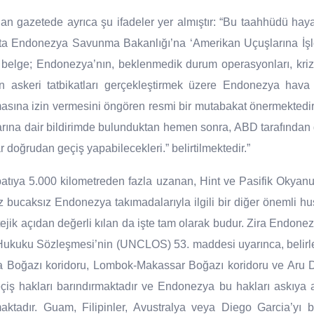
nan gazetede ayrıca şu ifadeler yer almıştır: “Bu taahhüdü ha
ta Endonezya Savunma Bakanlığı’na ‘Amerikan Uçuşlarına İşlerl
u belge; Endonezya’nın, beklenmedik durum operasyonları, kri
ılan askeri tatbikatları gerçekleştirmek üzere Endonezya hav
lmasına izin vermesini öngören resmi bir mutabakat önermektedi
larına dair bildirimde bulunduktan hemen sonra, ABD tarafında
ar doğrudan geçiş yapabilecekleri.” belirtilmektedir.”
tıya 5.000 kilometreden fazla uzanan, Hint ve Pasifik Okyanus
 bucaksız Endonezya takımadalarıyla ilgili bir diğer önemli 
tejik açıdan değerli kılan da işte tam olarak budur. Zira Endon
 Hukuku Sözleşmesi’nin (UNCLOS) 53. maddesi uyarınca, belir
a Boğazı koridoru, Lombok-Makassar Boğazı koridoru ve Aru 
eçiş hakları barındırmaktadır ve Endonezya bu hakları askıya 
tadır. Guam, Filipinler, Avustralya veya Diego Garcia’yı b