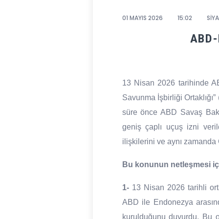
01 MAYIS 2026
15:02
SİYA
ABD-
13 Nisan 2026 tarihinde 
Savunma İşbirliği Ortaklığı
süre önce ABD Savaş Bakan
geniş çaplı uçuş izni veri
ilişkilerini ve aynı zamanda Ç
Bu konunun netleşmesi içi
1-
13 Nisan 2026 tarihli or
ABD ile Endonezya arasınd
kurulduğunu duyurdu. Bu or