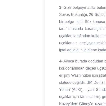
3-
Gizli belgeye atıfta bulu
Savaş Bakanlığı, 26 Şubat’
bir belge iletti. Söz konus
taraf arasında kararlaştır
uçakları tarafından kullanı
uçaklarının, geçiş yapacak
iptal edildiği bildirilene kad
4-
Ayrıca burada doğudan ba
koridorlarından geçen uçsuz
erişimi Washington için stra
statüde değildir. BM Deniz
Yolları’ (ALKI) —yani Sund
uçaklar için tanımlanmış g
Kuzey’den Güney’e uzanmak