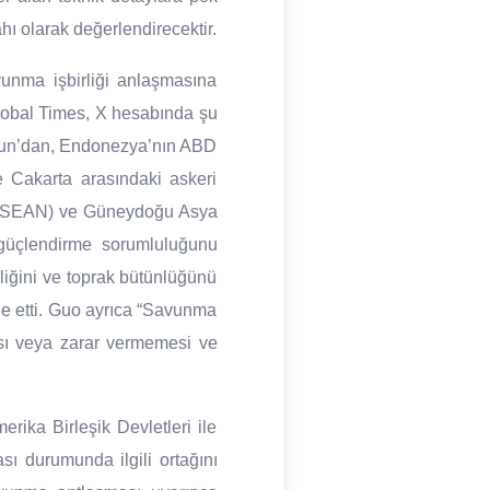
ı olarak değerlendirecektir.
vunma işbirliği anlaşmasına
Global Times, X hesabında şu
akun’dan, Endonezya’nın ABD
e Cakarta arasındaki askeri
ü (ASEAN) ve Güneydoğu Asya
ı güçlendirme sorumluluğunu
liğini ve toprak bütünlüğünü
ade etti. Guo ayrıca “Savunma
ması veya zarar vermemesi ve
rika Birleşik Devletleri ile
sı durumunda ilgili ortağını