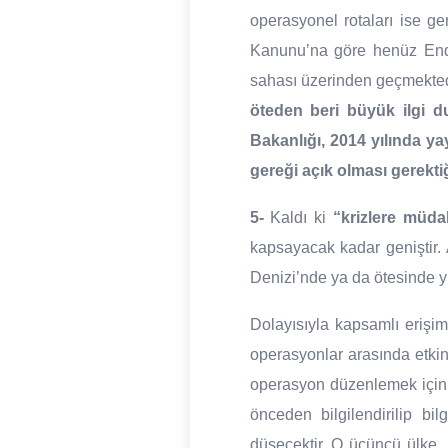
operasyonel rotaları ise ge
Kanunu’na göre henüz Endo
sahası üzerinden geçmekted
öteden beri büyük ilgi d
Bakanlığı, 2014 yılında ya
gereği açık olması gerektiği
5-
Kaldı ki
“krizlere müda
kapsayacak kadar geniştir.
Denizi’nde ya da ötesinde y
Dolayısıyla kapsamlı erişi
operasyonlar arasında etki
operasyon düzenlemek için 
önceden bilgilendirilip b
düşecektir. O üçüncü ülke,