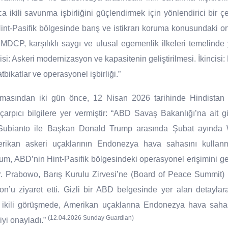
 ikili savunma işbirliğini güçlendirmek için yönlendirici bir ç
, Hint-Pasifik bölgesinde barış ve istikrarı koruma konusundaki o
 MDCP, karşılıklı saygı ve ulusal egemenlik ilkeleri temelind
isi: Askeri modernizasyon ve kapasitenin geliştirilmesi. İkincisi
bikatlar ve operasyonel işbirliği.”
anmasından iki gün önce, 12 Nisan 2026 tarihinde Hindista
arpıcı bilgilere yer vermiştir: “ABD Savaş Bakanlığı’na ait 
ubianto ile Başkan Donald Trump arasında Şubat ayında W
rikan askeri uçaklarının Endonezya hava sahasını kullanm
urum, ABD’nin Hint-Pasifik bölgesindeki operasyonel erişimini g
or. Prabowo, Barış Kurulu Zirvesi’ne (Board of Peace Summit)
on’u ziyaret etti. Gizli bir ABD belgesinde yer alan detayla
ı ikili görüşmede, Amerikan uçaklarına Endonezya hava saha
(12.04.2026 Sunday Guardian)
iyi onayladı.”