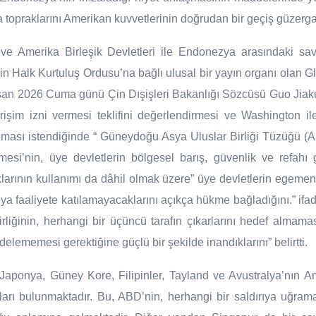
 topraklarını Amerikan kuvvetlerinin doğrudan bir geçiş güzergah
ve Amerika Birleşik Devletleri ile Endonezya arasındaki sa
in Halk Kurtuluş Ordusu’na bağlı ulusal bir yayın organı olan 
7 Nisan 2026 Cuma günü Çin Dışişleri Bakanlığı Sözcüsü Guo Ji
şim izni vermesi teklifini değerlendirmesi ve Washington il
apması istendiğinde “ Güneydoğu Asya Uluslar Birliği Tüzüğ
şmesi’nin, üye devletlerin bölgesel barış, güvenlik ve refah
aklarının kullanımı da dâhil olmak üzere” üye devletlerin egemen
veya faaliyete katılamayacaklarını açıkça hükme bağladığını.” if
irliğinin, herhangi bir üçüncü tarafın çıkarlarını hedef alma
edelememesi gerektiğine güçlü bir şekilde inandıklarını” belirtti.
Japonya, Güney Kore, Filipinler, Tayland ve Avustralya’nın Ame
arı bulunmaktadır. Bu, ABD’nin, herhangi bir saldırıya uğrama