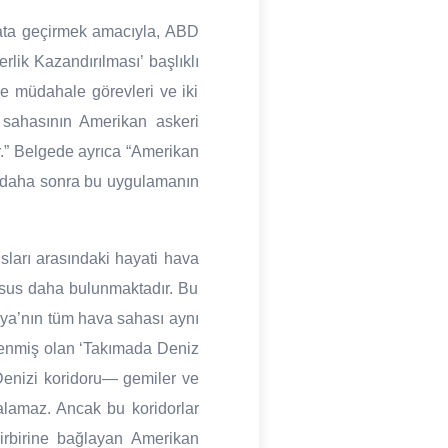
yata geçirmek amacıyla, ABD
ik Kazandırılması’ başlıklı
ze müdahale görevleri ve iki
a sahasının Amerikan askeri
r.” Belgede ayrıca “Amerikan
n daha sonra bu uygulamanın
ları arasındaki hayati hava
husus daha bulunmaktadır. Bu
ezya’nın tüm hava sahası aynı
lenmiş olan ‘Takımada Deniz
Denizi koridoru— gemiler ve
alamaz. Ancak bu koridorlar
irbirine bağlayan Amerikan