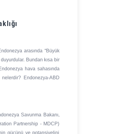
klığı
Endonezya arasında “Büyük
 duyurdular. Bundan kısa bir
a Endonezya hava sahasında
arı nelerdir? Endonezya-ABD
e Endonezya Savunma Bakanı,
ration Partnership - MDCP)
nin gücünü ve potansiyelini