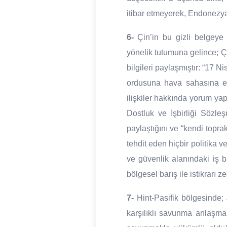
itibar etmeyerek, Endonezya
6-
Çin’in bu gizli belgeye 
yönelik tutumuna gelince; Ç
bilgileri paylaşmıştır: “1
ordusuna hava sahasına eri
ilişkiler hakkında yorum y
Dostluk ve İşbirliği Sözle
paylaştığını ve “kendi topr
tehdit eden hiçbir politika 
ve güvenlik alanındaki iş b
bölgesel barış ile istikrarı z
7-
Hint-Pasifik bölgesinde; 
karşılıklı savunma anlaşmal