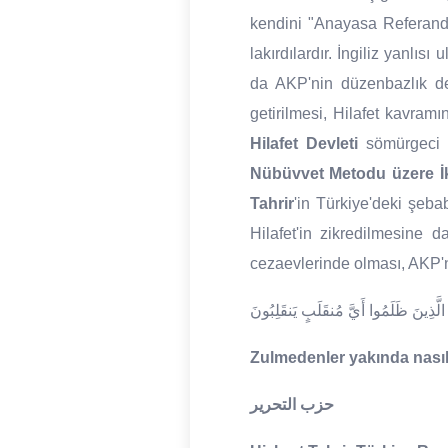
kendini "Anayasa Referandu
lakırdılardır. İngiliz yanlı
da AKP'nin düzenbazlık değ
getirilmesi, Hilafet kavramı
Hilafet Devleti
sömürgeci k
Nübüvvet Metodu üzere İki
Tahrir
'in Türkiye'deki şebab
Hilafet'in zikredilmesine 
cezaevlerinde olması, AKP'n
الَّذِينَ ظَلَمُوا أَيَّ مُنقَلَبٍ يَنقَلِبُونَ
Zulmedenler yakında nasıl b
حزب التحرير