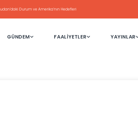
DEĞERLENDİRME
Haftalık Değerlendirme Toplantısı - 21 Temmuz 2026
GÜNDEM
FAALİYETLER
YAYINLAR