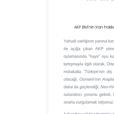
AKP BM'nin İran hakk
Yahudi varlığının yanına kar
ile açığa çıkan AKP yönet
oylamasında "hayır" oyu k
tartışmayla ilgili olarak, O
mülakatta
"Türkiye'nin dış
olacağı, Osmanlı'nın Arapla
daha da güçlendiği, Neo-Hila
sulandırıcı yorumu getird
ısrarla vurgulamak istiyoruz.