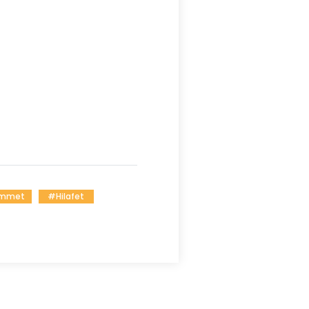
mmet
#hilafet