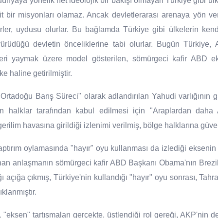
 dünyaya yönelik net ideolojik bir bakışı olmayan Türkiye gibi ülkel
ait bir misyonları olamaz. Ancak devletlerarası arenaya yön ve
ler, uydusu olurlar. Bu bağlamda Türkiye gibi ülkelerin kendi
üdüğü devletin önceliklerine tabi olurlar. Bugün Türkiye, 
leri yaymak üzere model gösterilen, sömürgeci kafir ABD ek
ke haline getirilmiştir.
Ortadoğu Barış Süreci" olarak adlandırılan Yahudi varlığının g
 halklar tarafından kabul edilmesi için "Araplardan daha 
r gerilim havasına girildiği izlenimi verilmiş, bölge halklarına güve
ptırım oylamasında "hayır" oyu kullanması da izlediği eksenin g
nan anlaşmanın sömürgeci kafir ABD Başkanı Obama'nın Brezil
 açığa çıkmış, Türkiye'nin kullandığı "hayır" oyu sonrası, Tahr
ıklanmıştır.
 "eksen" tartışmaları gerçekte, üstlendiği rol gereği, AKP'nin de 