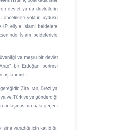
erin ister iç politikada ister
ren devlet ya da devletlerin
 öncelikleri yoktur, uydusu
AKP eliyle İslami beldelere
seninde İslam beldeleriyle
üvenliği ve meşru bir devlet
Arap" bir Erdoğan portresi
n aşılanmıştır.
ereğidir. Zira İran, Brezilya
ya ve Türkiye'ye gönderdiği
an anlaşmasının hala geçerli
işine yaradığı için katıldığı,