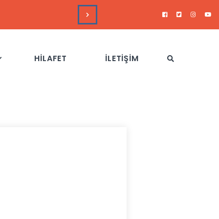
DUYURULAR
Hizb-
HİLAFET
İLETİŞİM