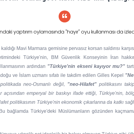
ındaki yaptırım oylamasında "hayır" oyu kullanması da izledi
 kaldığı Mavi Marmara gemisine pervasız korsan saldırısı karşısı
imindeki Türkiye'nin, BM Güvenlik Konseyinin İran hakkın
ullanmasının ardından
"Türkiye'nin ekseni kayıyor mu?"
tar
rtadoğu ve İslam uzmanı sıfatı ile takdim edilen Gilles Kepel
"Ne
 politikada neo-Osmanlı değil,
"neo-Hilafet"
politikasını tak
r açısından emperyal bir baskıyı ifade ettiği, Türkiye'nin, böl
fet politikasının Türkiye'nin ekonomik çıkarlarına da katkı sağl
i. Bu bağlamda Türkiye'deki Müslümanların gözünden kaçmamas