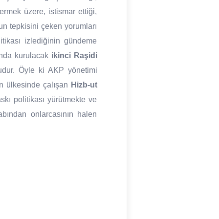
mek üzere, istismar ettiği,
nun tepkisini çeken yorumları
itikası izlediğinin gündeme
kında kurulacak
ikinci Raşidi
udur. Öyle ki AKP yönetimi
ın ülkesinde çalışan
Hizb-ut
askı politikası yürütmekte ve
babından onlarcasının halen