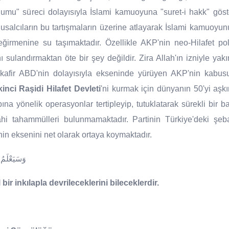
mu" süreci dolayısıyla İslami kamuoyuna "suret-i hakk" göster
sı ulusalcıların bu tartışmaların üzerine atlayarak İslami kamuoyu
irmenine su taşımaktadır. Özellikle AKP'nin neo-Hilafet pol
nı sulandırmaktan öte bir şey değildir. Zira Allah'ın izniyle ya
afir ABD'nin dolayısıyla ekseninde yürüyen AKP'nin kabus
nci Raşidi Hilafet Devleti
'ni kurmak için dünyanın 50'yi aşk
ına yönelik operasyonlar tertipleyip, tutuklatarak sürekli bir b
dahi tahammülleri bulunmamaktadır. Partinin Türkiye'deki şe
in eksenini net olarak ortaya koymaktadır.
وَسَيَعْلَمُ 
ir inkılapla devrileceklerini bileceklerdir.