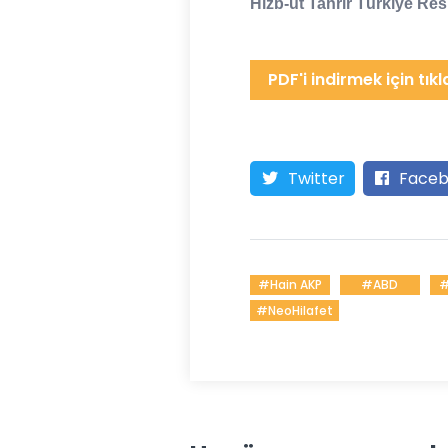
Hizb-ut Tahrir Türkiye Re
PDF'i indirmek için tıkl
Twitter
Faceb
#hain AKP
#ABD
#
#neoHilafet