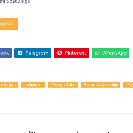
smi Sözcülüğü
ayınız
ook
Telegram
Pinterest
WhatsApp
erdoğan
#islam
#Hizbut Tahrir
#İslam Duşmanlığı
#ü