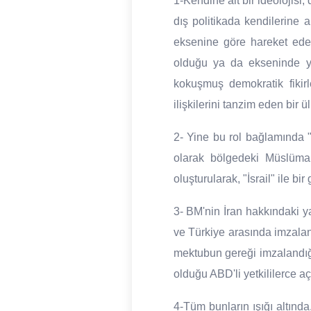
1-Kendine ait bir ideolojisi,
dış politikada kendilerine 
eksenine göre hareket eder
olduğu ya da ekseninde yür
kokuşmuş demokratik fikir
ilişkilerini tanzim eden bir ül
2- Yine bu rol bağlamında "
olarak bölgedeki Müslüman
oluşturularak, "İsrail" ile bi
3- BM'nin İran hakkındaki ya
ve Türkiye arasında imzala
mektubun gereği imzalandığı
olduğu ABD'li yetkililerce aç
4-Tüm bunların ışığı altında,