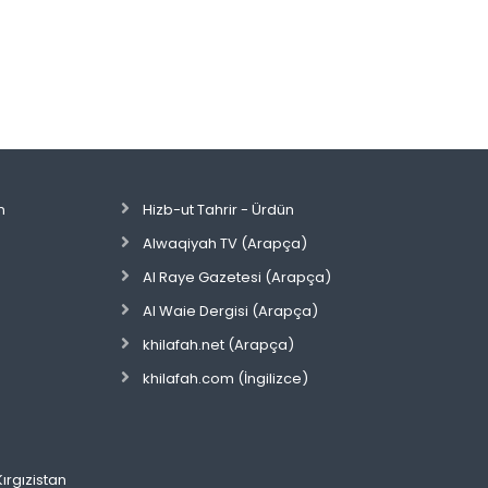
n
Hizb-ut Tahrir - Ürdün
Alwaqiyah TV (Arapça)
Al Raye Gazetesi (Arapça)
Al Waie Dergisi (Arapça)
khilafah.net (Arapça)
khilafah.com (İngilizce)
Kırgızistan