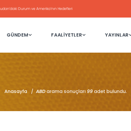
DEĞERLENDİRME
Haftalık Değerlendirme Toplantısı - 21 Temmuz 2026
GÜNDEM
FAALİYETLER
YAYINLAR
Anasayfa
ABD
arama sonuçları
99
adet bulundu.