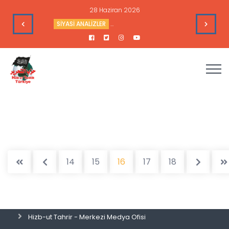
28 Haziran 2026
e Toplantısı - 9 Haziran 2026
SİYASİ ANALİZLER
Sudan’daki Durum ve Amerika’nın Hedef
14
15
16
17
18
Hizb-ut Tahrir - Merkezi Medya Ofisi