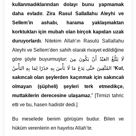
kullanmadıklarından dolayı bunu yapmamak
daha evladır. Zira Rasul Sallallahu Aleyhi ve
Sellem’in ashabı, harama yaklaşmaktan
korktukları için mubah olan birçok kapıdan uzak
duruyorlardı
. Nitekim Allah’ın Rasulü Sallallahu
Aleyhi ve Sellem’den sahih olarak rivayet edildiğine
göre şöyle buyurmuştur: لَا يَبْلُغُ العَبْدُ أَنْ يَكُونَ مِنَ
المُتَّقِينَ حَتَّى يَدَعَ مَا لَا بَأْسَ بِهِ حَذَرًا لِمَا بِهِ البَأْسُ “
Kul,
sakıncalı olan şeylerden kaçınmak için sakıncalı
olmayan (şüpheli) şeyleri terk etmedikçe,
muttakilerin derecesine ulaşamaz.
” [Tirmizi tahric
etti ve bu, hasen hadistir dedi.]
Bu meselede benim görüşüm budur. Bilen ve
hüküm verenlerin en hayırlısı Allah’tır.