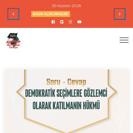
28 Haziran 2026
l ABD’nin Çıkarlarına Hizmet Ediyor
SİYASİ ANALİZLER
Sudan’daki Durum ve Amerika’nın