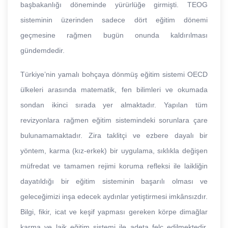
başbakanlığı döneminde yürürlüğe girmişti. TEOG
sisteminin üzerinden sadece dört eğitim dönemi
geçmesine rağmen bugün onunda kaldırılması
gündemdedir.
Türkiye’nin yamalı bohçaya dönmüş eğitim sistemi OECD
ülkeleri arasında matematik, fen bilimleri ve okumada
sondan ikinci sırada yer almaktadır. Yapılan tüm
revizyonlara rağmen eğitim sistemindeki sorunlara çare
bulunamamaktadır. Zira taklitçi ve ezbere dayalı bir
yöntem, karma (kız-erkek) bir uygulama, sıklıkla değişen
müfredat ve tamamen rejimi koruma refleksi ile laikliğin
dayatıldığı bir eğitim sisteminin başarılı olması ve
geleceğimizi inşa edecek aydınlar yetiştirmesi imkânsızdır.
Bilgi, fikir, icat ve keşif yapması gereken körpe dimağlar
karma ve laik eğitim sistemi ile adeta felç edilmektedir.