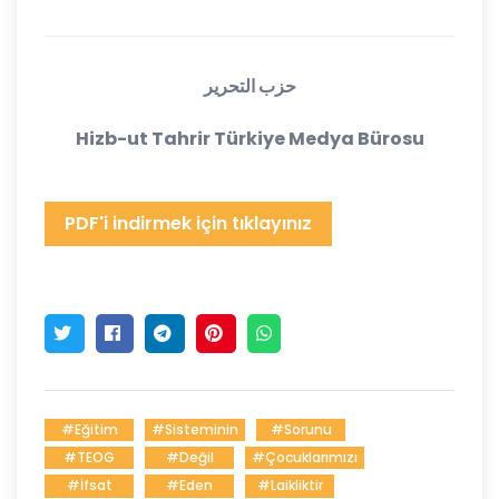
حزب التحرير
Hizb-ut Tahrir Türkiye Medya Bürosu
PDF'i indirmek için tıklayınız
#Eğitim
#Sisteminin
#Sorunu
#TEOG
#Değil
#Çocuklarımızı
#İfsat
#Eden
#Laikliktir