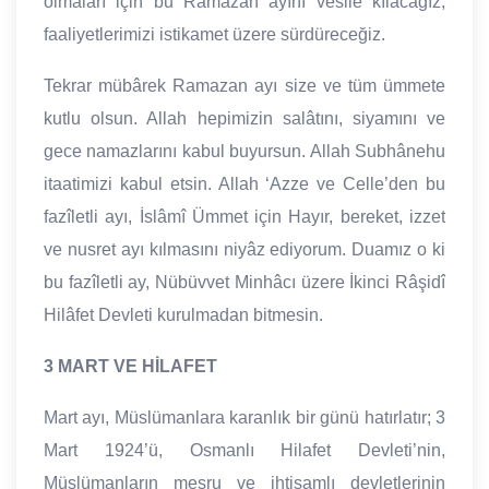
olmaları için bu Ramazan ayını vesile kılacağız,
faaliyetlerimizi istikamet üzere sürdüreceğiz.
Tekrar mübârek Ramazan ayı size ve tüm ümmete
kutlu olsun. Allah hepimizin salâtını, siyamını ve
gece namazlarını kabul buyursun. Allah Subhânehu
itaatimizi kabul etsin. Allah ‘Azze ve Celle’den bu
fazîletli ayı, İslâmî Ümmet için Hayır, bereket, izzet
ve nusret ayı kılmasını niyâz ediyorum. Duamız o ki
bu fazîletli ay, Nübüvvet Minhâcı üzere İkinci Râşidî
Hilâfet Devleti kurulmadan bitmesin.
3 MART VE HİLAFET
Mart ayı, Müslümanlara karanlık bir günü hatırlatır; 3
Mart 1924’ü, Osmanlı Hilafet Devleti’nin,
Müslümanların meşru ve ihtişamlı devletlerinin