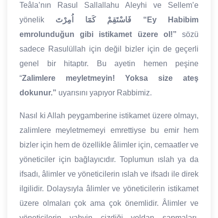
Teâla’nın Rasul Sallallahu Aleyhi ve Sellem’e
yönelik
اُمِرْتَ
كَمَٓا
فَاسْتَقِمْ
“Ey Habibim
emrolunduğun gibi istikamet üzere ol!”
sözü
sadece Rasulüllah için değil bizler için de geçerli
genel bir hitaptır. Bu ayetin hemen peşine
“
Zalimlere meyletmeyin! Yoksa size ateş
dokunur.”
uyarısını yapıyor Rabbimiz.
Nasıl ki Allah peygamberine istikamet üzere olmayı,
zalimlere meyletmemeyi emrettiyse bu emir hem
bizler için hem de özellikle âlimler için, cemaatler ve
yöneticiler için bağlayıcıdır. Toplumun ıslah ya da
ifsadı, âlimler ve yöneticilerin ıslah ve ifsadı ile direk
ilgilidir. Dolaysıyla âlimler ve yöneticilerin istikamet
üzere olmaları çok ama çok önemlidir. Âlimler ve
yöneticilerin vahyin çizdiği yoldan sapmaları,