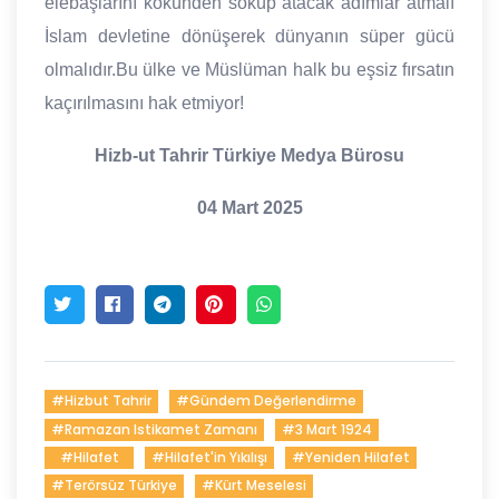
elebaşlarını kökünden söküp atacak adımlar atmalı
İslam devletine dönüşerek dünyanın süper gücü
olmalıdır.Bu ülke ve Müslüman halk bu eşsiz fırsatın
kaçırılmasını hak etmiyor!
Hizb-ut Tahrir Türkiye Medya Bürosu
04 Mart 2025
#hizbut Tahrir
#gündem Değerlendirme
#ramazan Istikamet Zamanı
#3 Mart 1924
#Hilafet
#Hilafet'in Yıkılışı
#Yeniden Hilafet
#Terörsüz Türkiye
#Kürt Meselesi