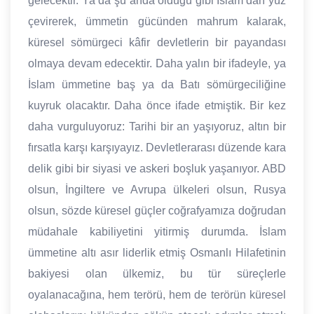
gelecektir. Ya da şu anda olduğu gibi İslam’dan yüz
çevirerek, ümmetin gücünden mahrum kalarak,
küresel sömürgeci kâfir devletlerin bir payandası
olmaya devam edecektir. Daha yalın bir ifadeyle, ya
İslam ümmetine baş ya da Batı sömürgeciliğine
kuyruk olacaktır. Daha önce ifade etmiştik. Bir kez
daha vurguluyoruz: Tarihi bir an yaşıyoruz, altın bir
fırsatla karşı karşıyayız. Devletlerarası düzende kara
delik gibi bir siyasi ve askeri boşluk yaşanıyor. ABD
olsun, İngiltere ve Avrupa ülkeleri olsun, Rusya
olsun, sözde küresel güçler coğrafyamıza doğrudan
müdahale kabiliyetini yitirmiş durumda. İslam
ümmetine altı asır liderlik etmiş Osmanlı Hilafetinin
bakiyesi olan ülkemiz, bu tür süreçlerle
oyalanacağına, hem terörü, hem de terörün küresel