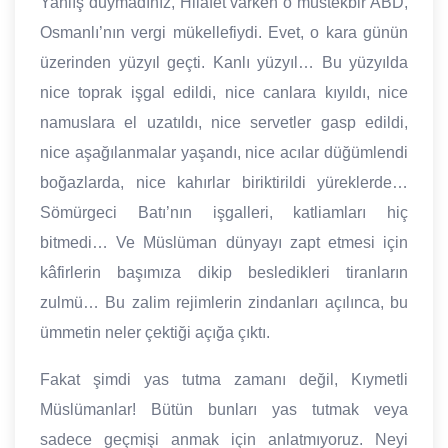
Yanlış duymadınız, Hilafet varken o müstekbir ABD,
Osmanlı’nın vergi mükellefiydi. Evet, o kara günün
üzerinden yüzyıl geçti. Kanlı yüzyıl… Bu yüzyılda
nice toprak işgal edildi, nice canlara kıyıldı, nice
namuslara el uzatıldı, nice servetler gasp edildi,
nice aşağılanmalar yaşandı, nice acılar düğümlendi
boğazlarda, nice kahırlar biriktirildi yüreklerde…
Sömürgeci Batı’nın işgalleri, katliamları hiç
bitmedi… Ve Müslüman dünyayı zapt etmesi için
kâfirlerin başımıza dikip besledikleri tiranların
zulmü… Bu zalim rejimlerin zindanları açılınca, bu
ümmetin neler çektiği açığa çıktı.
Fakat şimdi yas tutma zamanı değil, Kıymetli
Müslümanlar! Bütün bunları yas tutmak veya
sadece geçmişi anmak için anlatmıyoruz. Neyi