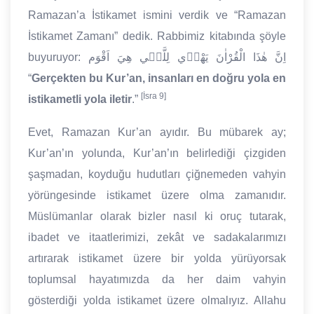
Ramazan’a İstikamet ismini verdik ve “Ramazan
İstikamet Zamanı” dedik. Rabbimiz kitabında şöyle
buyuruyor: اِنَّ هٰذَا الْقُرْاٰنَ يَهْد۪ي لِلَّت۪ي هِيَ اَقْوَم
“
Gerçekten bu Kur’an, insanları en doğru yola en
[İsra 9]
istikametli yola iletir
.”
Evet, Ramazan Kur’an ayıdır. Bu mübarek ay;
Kur’an’ın yolunda, Kur’an’ın belirlediği çizgiden
şaşmadan, koyduğu hudutları çiğnemeden vahyin
yörüngesinde istikamet üzere olma zamanıdır.
Müslümanlar olarak bizler nasıl ki oruç tutarak,
ibadet ve itaatlerimizi, zekât ve sadakalarımızı
artırarak istikamet üzere bir yolda yürüyorsak
toplumsal hayatımızda da her daim vahyin
gösterdiği yolda istikamet üzere olmalıyız. Allahu