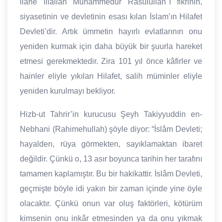
ilahe illallah Muhammedur Rasulullah"ı fikrinin,
siyasetinin ve devletinin esası kılan İslam’ın Hilafet
Devleti’dir. Artık ümmetin hayırlı evlatlarının onu
yeniden kurmak için daha büyük bir şuurla hareket
etmesi gerekmektedir. Zira 101 yıl önce kâfirler ve
hainler eliyle yıkılan Hilafet, salih müminler eliyle
yeniden kurulmayı bekliyor.
Hizb-ut Tahrir’in kurucusu Şeyh Takiyyuddin en-
Nebhani (Rahimehullah) şöyle diyor: “İslâm Devleti;
hayalden, rüya görmekten, sayıklamaktan ibaret
değildir. Çünkü o, 13 asır boyunca tarihin her tarafını
tamamen kaplamıştır. Bu bir hakikattir. İslâm Devleti,
geçmişte böyle idi yakın bir zaman içinde yine öyle
olacaktır. Çünkü onun var oluş faktörleri, kötürüm
kimsenin onu inkâr etmesinden ya da onu yıkmak