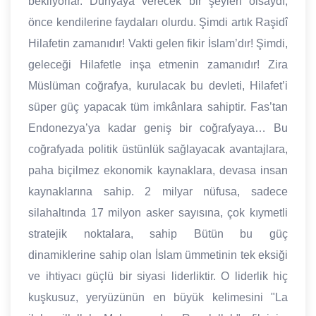
bekliyorlar. Dünyaya verecek bir şeyleri olsaydı,
önce kendilerine faydaları olurdu. Şimdi artık Raşidî
Hilafetin zamanıdır! Vakti gelen fikir İslam’dır! Şimdi,
geleceği Hilafetle inşa etmenin zamanıdır! Zira
Müslüman coğrafya, kurulacak bu devleti, Hilafet’i
süper güç yapacak tüm imkânlara sahiptir. Fas’tan
Endonezya’ya kadar geniş bir coğrafyaya… Bu
coğrafyada politik üstünlük sağlayacak avantajlara,
paha biçilmez ekonomik kaynaklara, devasa insan
kaynaklarına sahip. 2 milyar nüfusa, sadece
silahaltında 17 milyon asker sayısına, çok kıymetli
stratejik noktalara, sahip Bütün bu güç
dinamiklerine sahip olan İslam ümmetinin tek eksiği
ve ihtiyacı güçlü bir siyasi liderliktir. O liderlik hiç
kuşkusuz, yeryüzünün en büyük kelimesini "La