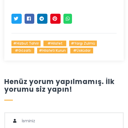
#hizbut Tahrir
#hilafet
#yargı Zulmü
#gözaltı
#hilafeti Kurun
#Üsküdar
Henüz yorum yapılmamış. İlk
yorumu siz yapın!