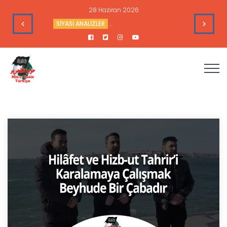
16 Haziran 2026
leri
HAFTALIK GÜNDEM DEĞERLENDİRME
Haftalık Değerlendir