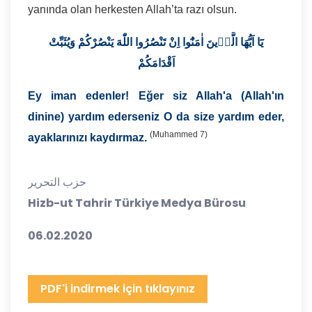
yanında olan herkesten Allah’ta razı olsun.
يَٓا
اَيُّهَا
الَّذ۪ينَ
اٰمَنُٓوا
اِنْ
تَنْصُرُوا
اللّٰهَ
يَنْصُرْكُمْ
وَيُثَبِّتْ
اَقْدَامَكُمْ
Ey iman edenler! Eğer siz Allah'a (Allah'ın
dinine) yardım ederseniz O da size yardım eder,
(Muhammed 7)
ayaklarınızı kaydırmaz.
حزب التحرير
Hizb-ut Tahrir Türkiye Medya Bürosu
06.02.2020
PDF'i indirmek için tıklayınız