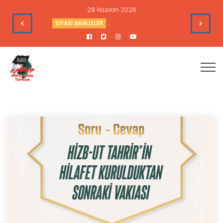
16 Haziran 2026
leri
HAFTALIK GÜNDEM DEĞERLENDİRME
Haftalık Değerlendir