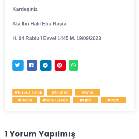
Kardeşiniz
Ata İbn Halil Ebu Raşta
H. 04 Rabiu’l Evvel 1445 M. 19/09/2023
#Hizbut Tahrir
#Hilafet
#Emir
#Halife
#Soru Cevap
#fıkıh
#parti
1 Yorum Yapılmış