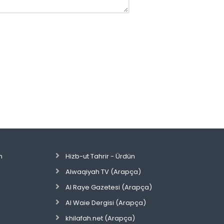
n
Hizb-ut Tahrir - Ürdün
Alwaqiyah TV (Arapça)
Al Raye Gazetesi (Arapça)
Al Waie Dergisi (Arapça)
khilafah.net (Arapça)