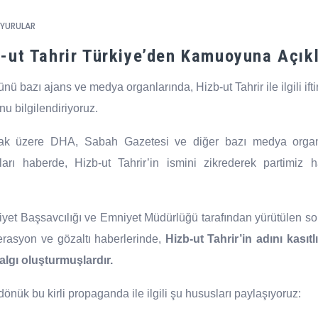
YURULAR
-ut Tahrir Türkiye’den Kamuoyuna Açı
bazı ajans ve medya organlarında, Hizb-ut Tahrir ile ilgili ifti
 bilgilendiriyoruz.
ak üzere DHA, Sabah Gazetesi ve diğer bazı medya organlar
ıkları haberde, Hizb-ut Tahrir’in ismini zikrederek partimiz 
iyet Başsavcılığı ve Emniyet Müdürlüğü tarafından yürütülen s
perasyon ve gözaltı haberlerinde,
Hizb-ut Tahrir’in adını kası
r algı oluşturmuşlardır.
önük bu kirli propaganda ile ilgili şu hususları paylaşıyoruz: