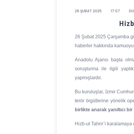
26 ŞUBAT 2025
17:07
DU
Hizb
26 Şubat 2025 Çarşamba günü 
haberler hakkında kamuoyunu
Anadolu Ajansı başta olm
soruşturma ile ilgili yapt
yapmışlardır.
Bu kuruluşlar, İzmir Cumhur
terör örgütlerine yönelik o
birlikte anarak yanıltıcı bi
Hizb-ut Tahrir’i karalamaya d