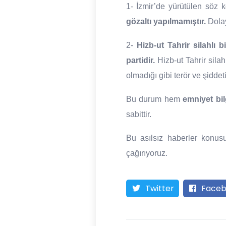
1- İzmir’de yürütülen söz
gözaltı yapılmamıştır.
Dolayı
2-
Hizb-ut Tahrir silahlı b
partidir.
Hizb-ut Tahrir sila
olmadığı gibi terör ve şiddet
Bu durum hem
emniyet bil
sabittir.
Bu asılsız haberler konus
çağırıyoruz.
Twitter
Faceb