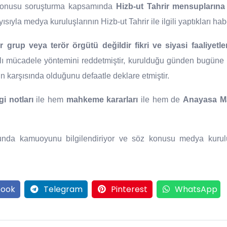
 konusu soruşturma kapsamında
Hizb-ut Tahrir mensuplarına
sıyla medya kuruluşlarının Hizb-ut Tahrir ile ilgili yaptıkları habe
ir grup veya terör örgütü değildir fikri ve siyasi faaliyetle
hlı mücadele yöntemini reddetmiştir, kurulduğu günden bugüne hiç
in karşısında olduğunu defaatle deklare etmiştir.
gi notları
ile hem
mahkeme kararları
ile hem de
Anayasa Ma
unda kamuoyunu bilgilendiriyor ve söz konusu medya kurulu
ook
Telegram
Pinterest
WhatsApp