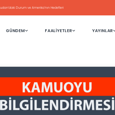
ki Durum ve Amerika’nın Hedefleri
GÜNDEM
FAALİYETLER
YAYINLAR