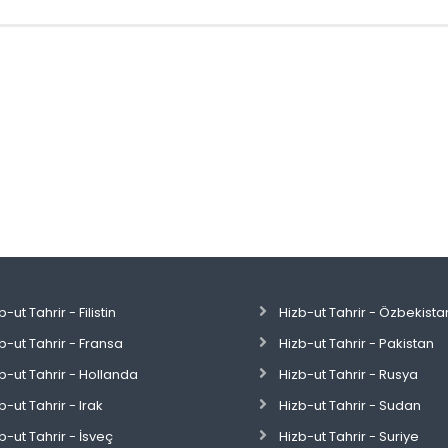
b-ut Tahrir - Filistin
Hizb-ut Tahrir - Özbekista
b-ut Tahrir - Fransa
Hizb-ut Tahrir - Pakistan
b-ut Tahrir - Hollanda
Hizb-ut Tahrir - Rusya
b-ut Tahrir - Irak
Hizb-ut Tahrir - Sudan
b-ut Tahrir - İsveç
Hizb-ut Tahrir - Suriye