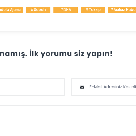
dolu Ajansı
#Sabah
#DHA
#Tekzip
#Asılsız Habe
amış. İlk yorumu siz yapın!