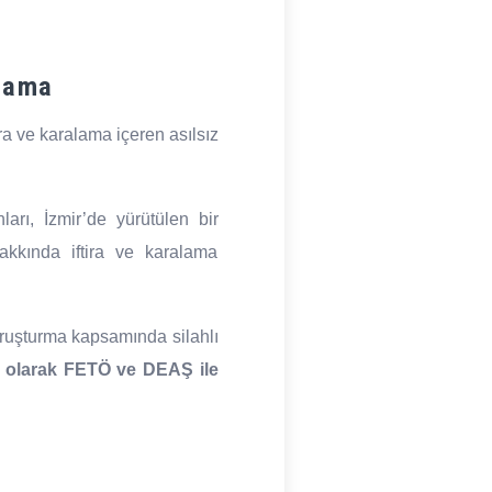
klama
ra ve karalama içeren asılsız
ı, İzmir’de yürütülen bir
hakkında iftira ve karalama
oruşturma kapsamında silahlı
tlı olarak FETÖ ve DEAŞ ile