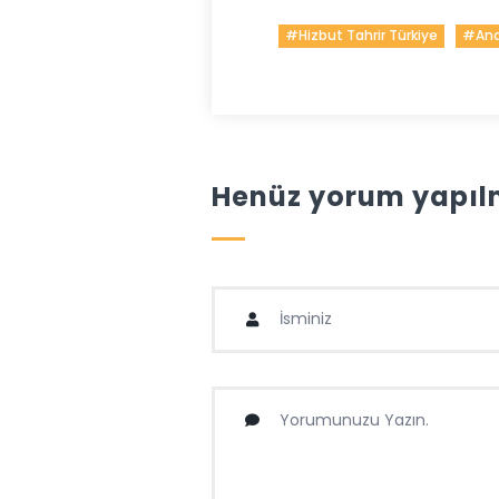
#Hizbut Tahrir Türkiye
#Ana
Henüz yorum yapılm