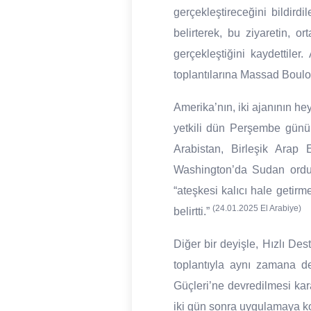
gerçekleştireceğini bildird
belirterek, bu ziyaretin, 
gerçekleştiğini kaydettiler
toplantılarına Massad Boulo
Amerika’nın, iki ajanının he
yetkili dün Perşembe günü 
Arabistan, Birleşik Arap 
Washington’da Sudan ordusu
“ateşkesi kalıcı hale getirm
(24.01.2025 El Arabiye)
belirtti.”
Diğer bir deyişle, Hızlı De
toplantıyla aynı zamana de
Güçleri’ne devredilmesi kar
iki gün sonra uygulamaya ko