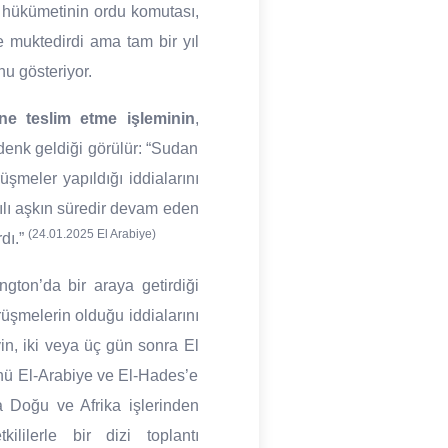
 hükümetinin ordu komutası,
e muktedirdi ama tam bir yıl
u gösteriyor.
ine teslim etme işleminin
,
denk geldiği görülür: “Sudan
şmeler yapıldığı iddialarını
ılı aşkın süredir devam eden
(24.01.2025 El Arabiye)
dı.”
gton’da bir araya getirdiği
üşmelerin olduğu iddialarını
in, iki veya üç gün sonra El
ünü El-Arabiye ve El-Hades’e
 Doğu ve Afrika işlerinden
ilerle bir dizi toplantı