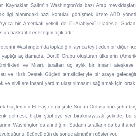
iler. Kaynaklar, Salim’in Washington’da bazı Arap mevkidaşlar
ortak ilgi alanındaki bazı konuları görüşmek üzere ABD yönet
. Ayrıca bir Amerikalı yetkili de El-Arabiye/El-Hades’e, Sudan
s’un başkanlık edeceğini açıkladı.”
yetlerini Washington’da topladığını ayrıca teyit eden bir diğer hu
yaptığı açıklamada, Dörtlü Grubu oluşturan ülkelerin (Amerika
Emirlikleri ve Mısır), tarafları üç aylık bir insani ateşke
 ve Hızlı Destek Güçleri temsilcileriyle bir araya geleceği
ek ve sivillere insani yardım ulaştırılmasını sağlamak için ort
stek Güçleri’nin El Faşir’e girişi ile Sudan Ordusu’nun şehri b
nk gelmesi, hiçbir şüpheye yer bırakmayacak şekilde, bu st
arının Washington’da alındığını, Sudanlı tarafların da bu ihanet
yulduğunu, üçüncü gün de sonuç alındığını gösteriyor.