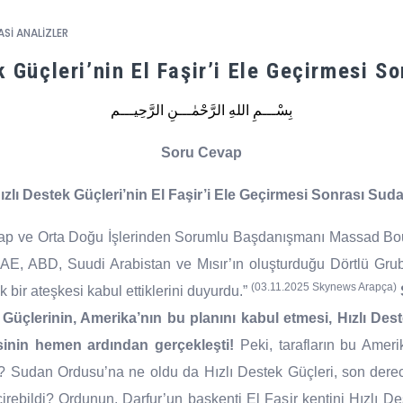
ASİ ANALİZLER
k Güçleri’nin El Faşir’i Ele Geçirmesi S
بِسْـــمِ اللهِ الرَّحْمٰـــنِ الرَّحِيـــم
Soru Cevap
ızlı Destek Güçleri’nin El Faşir’i Ele Geçirmesi Sonrası Sud
rap ve Orta Doğu İşlerinden Sorumlu Başdanışmanı Massad Bou
AE, ABD, Suudi Arabistan ve Mısır’ın oluşturduğu Dörtlü Grub
(03.11.2025 Skynews Arapça)
k bir ateşkesi kabul ettiklerini duyurdu.”
Güçlerinin, Amerika’nın bu planını kabul etmesi, Hızlı Des
sinin hemen ardından gerçekleşti!
Peki, tarafların bu Ameri
? Sudan Ordusu’na ne oldu da Hızlı Destek Güçleri, son derec
çirebildi? Ordunun, Darfur’un başkenti El Faşir kentini Hızlı Des