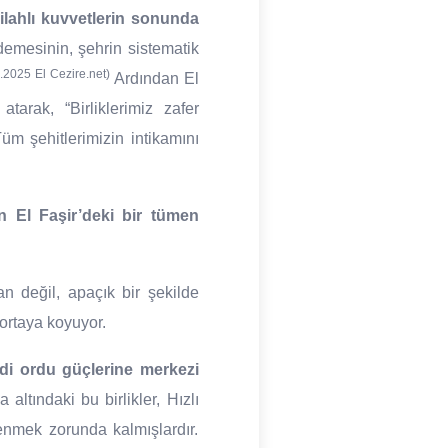
lahlı kuvvetlerin sonunda
demesinin, şehrin sistematik
.2025 El Cezire.net)
Ardından El
arak, “Birliklerimiz zafer
Tüm şehitlerimizin intikamını
n El Faşir’deki bir tümen
n değil, apaçık bir şekilde
 ortaya koyuyor.
ndi ordu güçlerine merkezi
ltındaki bu birlikler, Hızlı
renmek zorunda kalmışlardır.