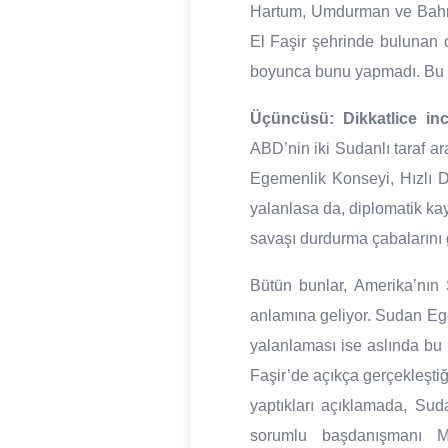
Hartum, Umdurman ve Bahri’
El Faşir şehrinde bulunan o
boyunca bunu yapmadı. Bu da
Üçüncüsü:
Dikkatlice in
ABD’nin iki Sudanlı taraf a
Egemenlik Konseyi, Hızlı De
yalanlasa da, diplomatik ka
savaşı durdurma çabalarını 
Bütün bunlar, Amerika’nın 
anlamına geliyor. Sudan Ege
yalanlaması ise aslında bu 
Faşir’de açıkça gerçekleşti
yaptıkları açıklamada, Su
sorumlu başdanışmanı Ma