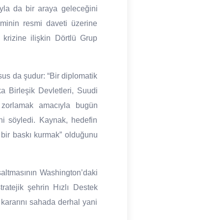
ıyla da bir araya geleceğini
iminin resmi daveti üzerine
 krizine ilişkin Dörtlü Grup
sus da şudur: “Bir diplomatik
 Birleşik Devletleri, Suudi
se zorlamak amacıyla bugün
ni söyledi. Kaynak, hedefin
ak bir baskı kurmak” olduğunu
oşaltmasının Washington’daki
ratejik şehrin Hızlı Destek
 kararını sahada derhal yani