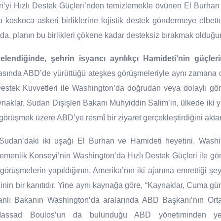
yi Hızlı Destek Güçleri’nden temizlemekle övünen El Burhan
 koskoca askeri birliklerine lojistik destek göndermeye elbett
, planın bu birlikleri çökene kadar desteksiz bırakmak olduğun
celendiğinde, şehrin isyancı ayrılıkçı Hamideti’nin güçler
rasında ABD’de yürüttüğü ateşkes görüşmeleriyle aynı zamana 
stek Kuvvetleri ile Washington’da doğrudan veya dolaylı görü
ynaklar, Sudan Dışişleri Bakanı Muhyiddin Salim’in, ülkede iki y
görüşmek üzere ABD’ye resmî bir ziyaret gerçekleştirdiğini aktar
Sudan’daki iki uşağı El Burhan ve Hamideti heyetini, Washin
menlik Konseyi’nin Washington’da Hızlı Destek Güçleri ile gör
görüşmelerin yapıldığının, Amerika’nın iki ajanına emrettiği şey
ğinin bir kanıtıdır. Yine aynı kaynağa göre, “Kaynaklar, Cuma g
danlı Bakanın Washington’da aralarında ABD Başkanı’nın Orta
ssad Boulos’un da bulunduğu ABD yönetiminden yetkil