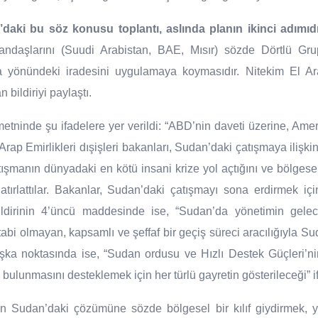
daki bu söz konusu toplantı, aslında planın ikinci adımıdı
andaşlarını (Suudi Arabistan, BAE, Mısır) sözde Dörtlü Gru
yönündeki iradesini uygulamaya koymasıdır. Nitekim El Ar
bildiriyi paylaştı.
metninde şu ifadelere yer verildi: “ABD’nin daveti üzerine, Amerik
Arap Emirlikleri dışişleri bakanları, Sudan’daki çatışmaya ilişki
ışmanın dünyadaki en kötü insani krize yol açtığını ve bölgesel
atırlattılar. Bakanlar, Sudan’daki çatışmayı sona erdirmek için
 Bildirinin 4’üncü maddesinde ise, “Sudan’da yönetimin gele
tabi olmayan, kapsamlı ve şeffaf bir geçiş süreci aracılığıyla Su
başka noktasında ise, “Sudan ordusu ve Hızlı Destek Güçleri’nin
ulunmasını desteklemek için her türlü gayretin gösterileceği” if
n Sudan’daki çözümüne sözde bölgesel bir kılıf giydirmek, yan