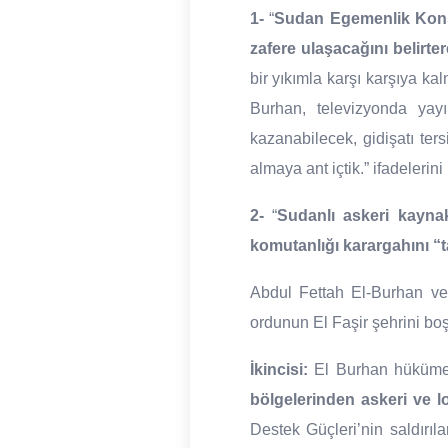
1-
“
Sudan Egemenlik Konse
zafere ulaşacağını belirte
bir yıkımla karşı karşıya ka
Burhan, televizyonda yayı
kazanabilecek, gidişatı ters
almaya ant içtik.” ifadelerini 
2-
“
Sudanlı askeri kaynak
komutanlığı karargahını “t
Abdul Fettah El-Burhan ve 
ordunun El Faşir şehrini boş
İkincisi:
El Burhan hükümeti
bölgelerinden askeri ve l
Destek Güçleri’nin saldırıl