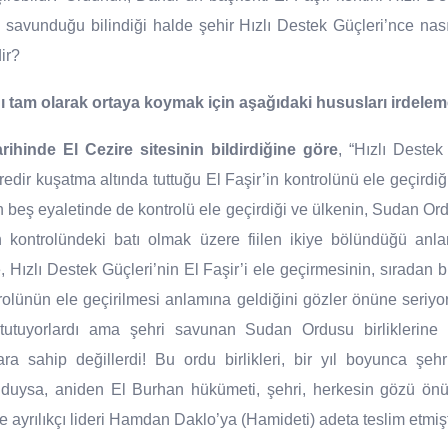
 savunduğu bilindiği halde şehir Hızlı Destek Güçleri’nce nas
ir?
nı tam olarak ortaya koymak için aşağıdaki hususları irdelem
ihinde El Cezire sitesinin bildirdiğine göre
, “Hızlı Destek
redir kuşatma altında tuttuğu El Faşir’in kontrolünü ele geçirdiği
n beş eyaletinde de kontrolü ele geçirdiği ve ülkenin, Sudan O
n kontrolündeki batı olmak üzere fiilen ikiye bölündüğü anla
e, Hızlı Destek Güçleri’nin El Faşir’i ele geçirmesinin, sıradan 
rolünün ele geçirilmesi anlamına geldiğini gözler önüne seriyor!
 tutuyorlardı ama şehri savunan Sudan Ordusu birliklerine 
ara sahip değillerdi! Bu ordu birlikleri, bir yıl boyunca şehr
duysa, aniden El Burhan hükümeti, şehri, herkesin gözü önün
e ayrılıkçı lideri Hamdan Daklo’ya (Hamideti) adeta teslim etmişt