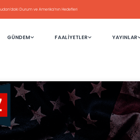
DEĞERLENDİRME
Haftalık Değerlendirme Toplantısı - 21 Temmuz 2026
GÜNDEM
FAALİYETLER
YAYINLAR