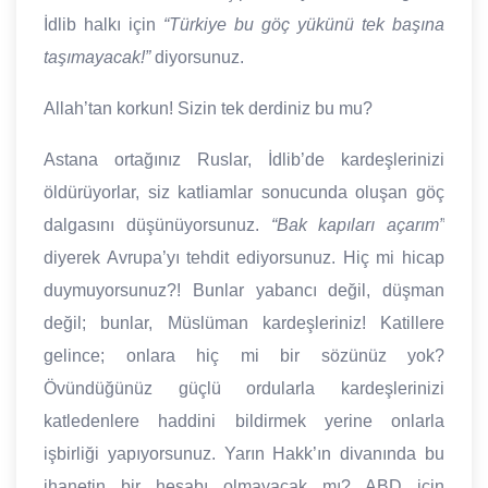
İdlib halkı için
“Türkiye bu göç yükünü tek başına
taşımayacak!”
diyorsunuz.
Allah’tan korkun! Sizin tek derdiniz bu mu?
Astana ortağınız Ruslar, İdlib’de kardeşlerinizi
öldürüyorlar, siz katliamlar sonucunda oluşan göç
dalgasını düşünüyorsunuz.
“Bak kapıları açarım”
diyerek Avrupa’yı tehdit ediyorsunuz. Hiç mi hicap
duymuyorsunuz?! Bunlar yabancı değil, düşman
değil; bunlar, Müslüman kardeşleriniz! Katillere
gelince; onlara hiç mi bir sözünüz yok?
Övündüğünüz güçlü ordularla kardeşlerinizi
katledenlere haddini bildirmek yerine onlarla
işbirliği yapıyorsunuz. Yarın Hakk’ın divanında bu
ihanetin bir hesabı olmayacak mı? ABD için