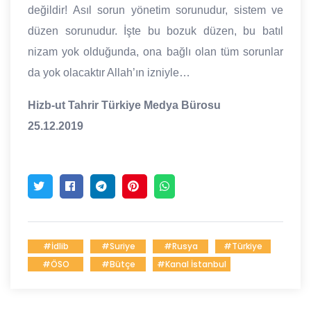
değildir! Asıl sorun yönetim sorunudur, sistem ve
düzen sorunudur. İşte bu bozuk düzen, bu batıl
nizam yok olduğunda, ona bağlı olan tüm sorunlar
da yok olacaktır Allah’ın izniyle…
Hizb-ut Tahrir Türkiye Medya Bürosu
25.12.2019
#İdlib
#Suriye
#Rusya
#Türkiye
#ÖSO
#Bütçe
#Kanal İstanbul