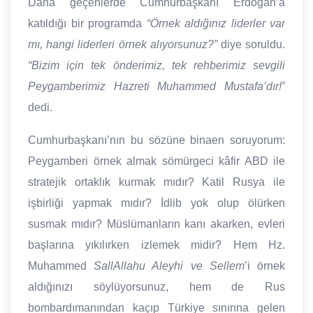
Daha geçenlerde Cumhurbaşkanı Erdoğan’a
katıldığı bir programda
“Örnek aldığınız liderler var
mı, hangi liderleri örnek alıyorsunuz?”
diye soruldu.
“Bizim için tek önderimiz, tek rehberimiz sevgili
Peygamberimiz Hazreti Muhammed Mustafa’dır!”
dedi.
Cumhurbaşkanı’nın bu sözüne binaen soruyorum:
Peygamberi örnek almak sömürgeci kâfir ABD ile
stratejik ortaklık kurmak mıdır? Katil Rusya ile
işbirliği yapmak mıdır? İdlib yok olup ölürken
susmak mıdır? Müslümanların kanı akarken, evleri
başlarına yıkılırken izlemek midir? Hem Hz.
Muhammed
SallAllahu Aleyhi ve Sellem
’i örnek
aldığınızı söylüyorsunuz, hem de Rus
bombardımanından kaçıp Türkiye sınırına gelen