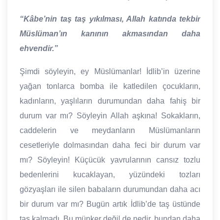
“Kâbe’nin taş taş yıkılması, Allah katında tekbir
Müslüman’ın kanının akmasından daha
ehvendir.”
Şimdi söyleyin, ey Müslümanlar! İdlib’in üzerine
yağan tonlarca bomba ile katledilen çocukların,
kadınların, yaşlıların durumundan daha fahiş bir
durum var mı? Söyleyin Allah aşkına! Sokakların,
caddelerin ve meydanların Müslümanların
cesetleriyle dolmasından daha feci bir durum var
mı? Söyleyin! Küçücük yavrularının cansız tozlu
bedenlerini kucaklayan, yüzündeki tozları
gözyaşları ile silen babaların durumundan daha acı
bir durum var mı? Bugün artık İdlib’de taş üstünde
taş kalmadı. Bu münker değil de nedir, bundan daha