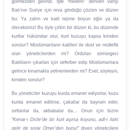
görmezden gelindi. İşte
“medeni”
denilen vahşi
Batı’nın Suriye için reva gördüğü çözüm ve düzen
bu: Ya zalim ve katil rejime boyun eğin ya da
öleceksiniz! Bu öyle çirkin bir düzen ki, bu düzende
kurtlar hükümdar olur, kurt kuzuyu kapsa kimden
sorulur? Müslümanların katilleri ile dost ve müttefik
olan yöneticilerden mi? Orduları sömürgeci
Batılıların çıkarları için seferber edip Müslümanlara
gelince kınamakla yetinenlerden mi? Evet, söyleyin,
kimden sorulur?
Bu yöneticiler kuzuyu kurda emanet ediyorlar, kuzu
kurda emanet edilirse, çakallar da bayram eder,
sırtlanlar da, akbabalar da… Onun için bizim
“Kenar-ı Dicle’de bir kurt aşırsa koyunu, adl-i ilahi
gelir de sorar Ömer’den bunu!”
diyen yöneticilere