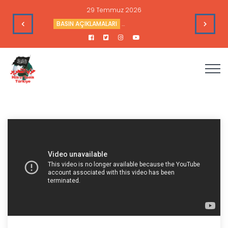
29 Temmuz 2026
me Toplantısı - 7 Temmuz 2026
BASIN AÇIKLAMALARI
Ne Trump Ne NATO Kâfirle İşbirliğin