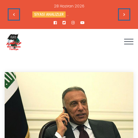
28 Haziran 2026
’nin Çıkarlarına Hizmet Ediyor
SİYASİ ANALİZLER
Sudan’daki Durum ve Amerika’nın Hedef