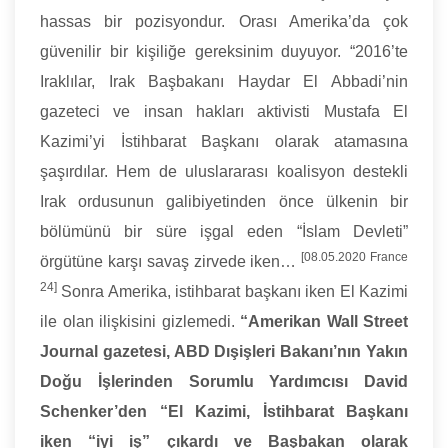
hassas bir pozisyondur. Orası Amerika’da çok
güvenilir bir kişiliğe gereksinim duyuyor. “2016’te
Iraklılar, Irak Başbakanı Haydar El Abbadi’nin
gazeteci ve insan hakları aktivisti Mustafa El
Kazimi’yi İstihbarat Başkanı olarak atamasına
şaşırdılar. Hem de uluslararası koalisyon destekli
Irak ordusunun galibiyetinden önce ülkenin bir
bölümünü bir süre işgal eden “İslam Devleti”
[08.05.2020 France
örgütüne karşı savaş zirvede iken…
24]
Sonra Amerika, istihbarat başkanı iken El Kazimi
ile olan ilişkisini gizlemedi.
“Amerikan Wall Street
Journal gazetesi, ABD Dışişleri Bakanı’nın Yakın
Doğu İşlerinden Sorumlu Yardımcısı David
Schenker’den “El Kazimi, İstihbarat Başkanı
iken “iyi iş” çıkardı ve Başbakan olarak