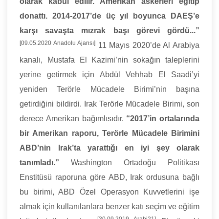
olarak kabul edilir. Amerikan askerleri eğitip
donattı. 2014-2017’de üç yıl boyunca DAEŞ’e
karşı savaşta mızrak başı görevi gördü...”
[09.05.2020 Anadolu Ajansı]
11 Mayıs 2020’de Al Arabiya
kanalı, Mustafa El Kazimi’nin sokağın taleplerini
yerine getirmek için Abdül Vehhab El Saadi’yi
yeniden Terörle Mücadele Birimi’nin başına
getirdiğini bildirdi. Irak Terörle Mücadele Birimi, son
derece Amerikan bağımlısıdır.
“2017’in ortalarında
bir Amerikan raporu, Terörle Mücadele Birimini
ABD’nin Irak’ta yarattığı en iyi şey olarak
tanımladı.”
Washington Ortadoğu Politikası
Enstitüsü raporuna göre ABD, Irak ordusuna bağlı
bu birimi, ABD Özel Operasyon Kuvvetlerini işe
almak için kullanılanlara benzer katı seçim ve eğitim