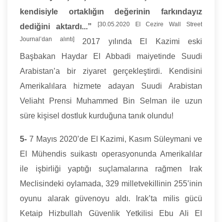
kendisiyle ortaklığın değerinin farkındayız
[30.05.2020 El Cezire Wall Street
dediğini aktardı...”
Journal’dan alıntı]
2017 yılında El Kazimi eski
Başbakan Haydar El Abbadi maiyetinde Suudi
Arabistan’a bir ziyaret gerçekleştirdi. Kendisini
Amerikalılara hizmete adayan Suudi Arabistan
Veliaht Prensi Muhammed Bin Selman ile uzun
süre kişisel dostluk kurduğuna tanık olundu!
5-
7 Mayıs 2020’de El Kazimi, Kasım Süleymani ve
El Mühendis suikastı operasyonunda Amerikalılar
ile işbirliği yaptığı suçlamalarına rağmen Irak
Meclisindeki oylamada, 329 milletvekillinin 255’inin
oyunu alarak güvenoyu aldı. Irak’ta milis gücü
Ketaip Hizbullah Güvenlik Yetkilisi Ebu Ali El