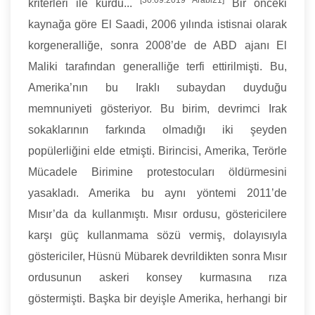
[30.09.2019 Arabi21]
kriterleri ile kurdu...
Bir önceki
kaynağa göre El Saadi, 2006 yılında istisnai olarak
korgeneralliğe, sonra 2008’de de ABD ajanı El
Maliki tarafından generalliğe terfi ettirilmişti. Bu,
Amerika’nın bu Iraklı subaydan duyduğu
memnuniyeti gösteriyor. Bu birim, devrimci Irak
sokaklarının farkında olmadığı iki şeyden
popülerliğini elde etmişti. Birincisi, Amerika, Terörle
Mücadele Birimine protestocuları öldürmesini
yasakladı. Amerika bu aynı yöntemi 2011’de
Mısır’da da kullanmıştı. Mısır ordusu, göstericilere
karşı güç kullanmama sözü vermiş, dolayısıyla
göstericiler, Hüsnü Mübarek devrildikten sonra Mısır
ordusunun askeri konsey kurmasına rıza
göstermişti. Başka bir deyişle Amerika, herhangi bir