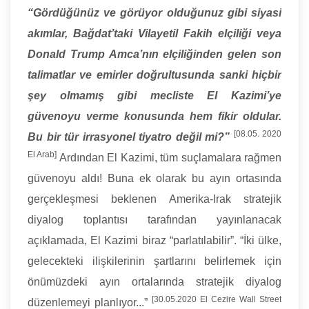
“Gördüğünüz ve görüyor olduğunuz gibi siyasi
akımlar, Bağdat’taki Vilayetil Fakih elçiliği veya
Donald Trump Amca’nın elçiliğinden gelen son
talimatlar ve emirler doğrultusunda sanki hiçbir
şey olmamış gibi mecliste El Kazimi’ye
güvenoyu verme konusunda hem fikir oldular.
[08.05. 2020
Bu bir tür irrasyonel tiyatro değil mi?”
El Arab]
Ardından El Kazimi, tüm suçlamalara rağmen
güvenoyu aldı! Buna ek olarak bu ayın ortasında
gerçekleşmesi beklenen Amerika-Irak stratejik
diyalog toplantısı tarafından yayınlanacak
açıklamada, El Kazimi biraz “parlatılabilir”. “İki ülke,
gelecekteki ilişkilerinin şartlarını belirlemek için
önümüzdeki ayın ortalarında stratejik diyalog
[30.05.2020 El Cezire Wall Street
düzenlemeyi planlıyor...”