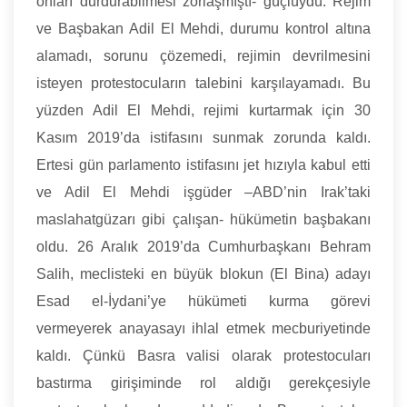
onları durdurabilmesi zorlaşmıştı- güçlüydü. Rejim
ve Başbakan Adil El Mehdi, durumu kontrol altına
alamadı, sorunu çözemedi, rejimin devrilmesini
isteyen protestocuların talebini karşılayamadı. Bu
yüzden Adil El Mehdi, rejimi kurtarmak için 30
Kasım 2019’da istifasını sunmak zorunda kaldı.
Ertesi gün parlamento istifasını jet hızıyla kabul etti
ve Adil El Mehdi işgüder –ABD’nin Irak’taki
maslahatgüzarı gibi çalışan- hükümetin başbakanı
oldu. 26 Aralık 2019’da Cumhurbaşkanı Behram
Salih, meclisteki en büyük blokun (El Bina) adayı
Esad el-İydani’ye hükümeti kurma görevi
vermeyerek anayasayı ihlal etmek mecburiyetinde
kaldı. Çünkü Basra valisi olarak protestocuları
bastırma girişiminde rol aldığı gerekçesiyle