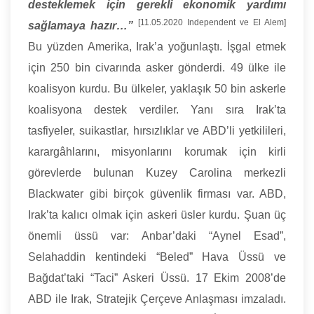
desteklemek için gerekli ekonomik yardımı
[
11.05.2020 Independent ve El Alem
]
sağlamaya hazır…”
Bu yüzden Amerika, Irak’a yoğunlaştı. İşgal etmek
için 250 bin civarında asker gönderdi. 49 ülke ile
koalisyon kurdu. Bu ülkeler, yaklaşık 50 bin askerle
koalisyona destek verdiler. Yanı sıra Irak’ta
tasfiyeler, suikastlar, hırsızlıklar ve ABD’li yetkilileri,
karargâhlarını, misyonlarını korumak için kirli
görevlerde bulunan Kuzey Carolina merkezli
Blackwater gibi birçok güvenlik firması var. ABD,
Irak’ta kalıcı olmak için askeri üsler kurdu. Şuan üç
önemli üssü var: Anbar’daki “Aynel Esad”,
Selahaddin kentindeki “Beled” Hava Üssü ve
Bağdat’taki “Taci” Askeri Üssü. 17 Ekim 2008’de
ABD ile Irak, Stratejik Çerçeve Anlaşması imzaladı.