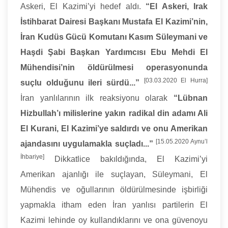
Askeri, El Kazimi’yi hedef aldı.
“El Askeri, Irak
İstihbarat Dairesi Başkanı Mustafa El Kazimi’nin,
İran Kudüs Gücü Komutanı Kasım Süleymani ve
Haşdi Şabi Başkan Yardımcısı Ebu Mehdi El
Mühendisi’nin öldürülmesi operasyonunda
[03.03.2020 El Hurra]
suçlu olduğunu ileri sürdü...”
İran yanlılarının ilk reaksiyonu olarak
“Lübnan
Hizbullah’ı milislerine yakın radikal din adamı Ali
El Kurani, El Kazimi’ye saldırdı ve onu Amerikan
[15.05.2020 Aynu’l
ajandasını uygulamakla suçladı...”
İhbariye]
Dikkatlice bakıldığında, El Kazimi’yi
Amerikan ajanlığı ile suçlayan, Süleymani, El
Mühendis ve oğullarının öldürülmesinde işbirliği
yapmakla itham eden İran yanlısı partilerin El
Kazimi lehinde oy kullandıklarını ve ona güvenoyu