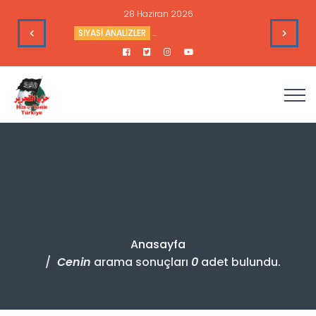
28 Haziran 2026
e Toplantısı - 9 Haziran 2026
SİYASİ ANALİZLER
Sudan’daki Durum ve Amerika’nın Hedef
Anasayfa
Cenin
arama sonuçları
0
adet bulundu.