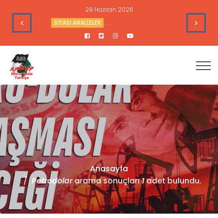
28 Haziran 2026
e Toplantısı - 9 Haziran 2026
SİYASİ ANALİZLER
Sudan’daki Durum ve Amerika’nın Hedef
Anasayfa
Petrodolar
arama sonuçları
1
adet bulundu.