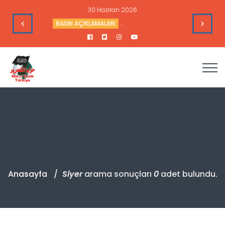
30 Haziran 2026
Rusya’ya Düzenlediği Saldırılar
BASIN AÇIKLAMALARI
Mekke Anlaşması Ümmetin Değil ABD
Anasayfa
Siyer
arama sonuçları
0
adet bulundu.