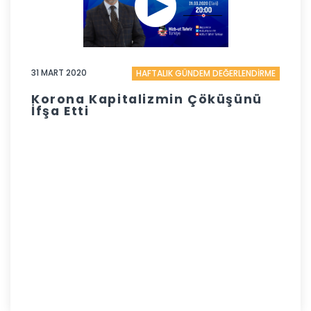
31 MART 2020
HAFTALIK GÜNDEM DEĞERLENDİRME
Korona Kapitalizmin Çöküşünü
İfşa Etti