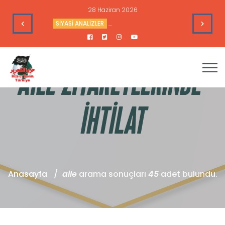
28 Haziran 2026
’nin Çıkarlarına Hizmet Ediyor
SİYASİ ANALİZLER
Sudan’daki Durum ve Amerika’nın Hedef
Anasayfa
aile
arama sonuçları
45
adet bulundu.