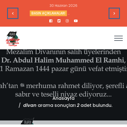
30 Haziran 2026
Rusya’ya Düzenlediği Saldırılar
BASIN AÇIKLAMALARI
Mekke Anlaşması Ümmetin Değil ABD
Anasayfa
divan
arama sonuçları
2
adet bulundu.