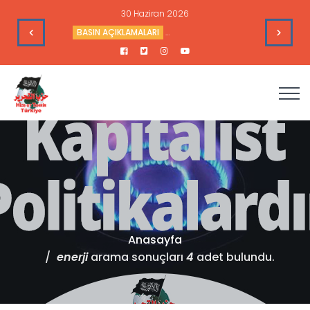
Rusya’ya Düzenlediği Saldırılar
BASIN AÇIKLAMALARI
Mekke Anlaşması Ümmetin Değil ABD
Anasayfa
enerji
arama sonuçları
4
adet bulundu.