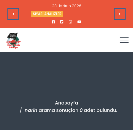
28 Haziran 2026
e Toplantısı - 9 Haziran 2026
SİYASİ ANALİZLER
Sudan’daki Durum ve Amerika’nın Hedef
Anasayfa
narin
arama sonuçları
0
adet bulundu.