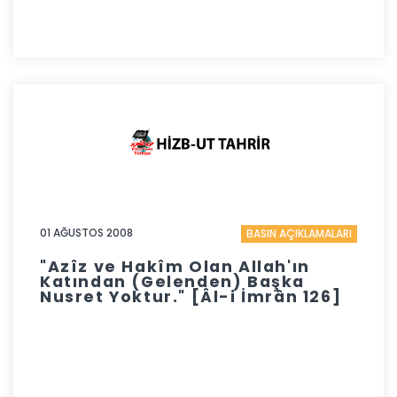
01 AĞUSTOS 2008
BASIN AÇIKLAMALARI
"Azîz ve Hakîm Olan Allah'ın
Katından (Gelenden) Başka
Nusret Yoktur." [Âl-i İmrân 126]