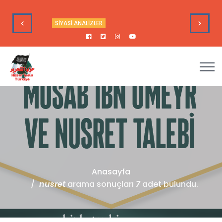
16 Haziran 2026
leri
HAFTALIK GÜNDEM DEĞERLENDİRME
Haftalık Değerlendir
Anasayfa
nusret
arama sonuçları
7
adet bulundu.