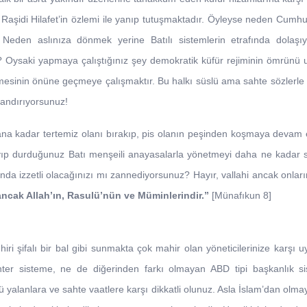
 Raşidi Hilafet’in özlemi ile yanıp tutuşmaktadır. Öyleyse neden Cumh
 Neden aslınıza dönmek yerine Batılı sistemlerin etrafında dolaşıy
 Oysaki yapmaya çalıştığınız şey demokratik küfür rejiminin ömrünü
lmesinin önüne geçmeye çalışmaktır. Bu halkı süslü ama sahte sözlerl
 kandırıyorsunuz!
na kadar tertemiz olanı bırakıp, pis olanın peşinden koşmaya devam ede
ıp durduğunuz Batı menşeili anayasalarla yönetmeyi daha ne kadar 
a izzetli olacağınızı mı zannediyorsunuz? Hayır, vallahi ancak onların yanın
ancak Allah’ın, Rasulü’nün ve Müminlerindir.”
[Münafıkun 8]
ri şifalı bir bal gibi sunmakta çok mahir olan yöneticilerinize karşı 
nter sisteme, ne de diğerinden farkı olmayan ABD tipi başkanlık sis
 yalanlara ve sahte vaatlere karşı dikkatli olunuz. Asla İslam’dan olm