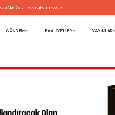
DEĞERLENDİRME
Haftalık Değerlendirme Toplantısı - 21 Temmuz 2026
GÜNDEM
FAALİYETLER
YAYINLAR