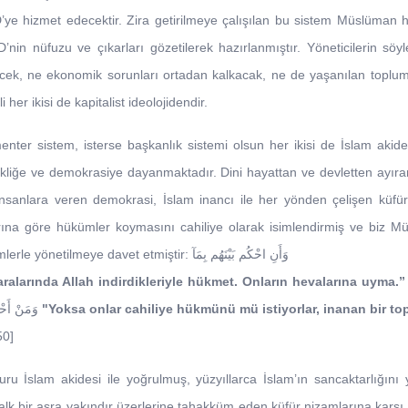
’ye hizmet edecektir. Zira getirilmeye çalışılan bu sistem Müslüman ha
D’nin nüfuzu ve çıkarları gözetilerek hazırlanmıştır. Yöneticilerin söy
irecek, ne ekonomik sorunları ortadan kalkacak, ne de yaşanılan toplu
 her ikisi de kapitalist ideolojidendir.
enter sistem, isterse başkanlık sistemi olsun her ikisi de İslam akid
 laikliğe ve demokrasiye dayanmaktadır. Dini hayattan ve devletten ayıran
insanlara veren demokrasi, İslam inancı ile her yönden çelişen küfür fi
arına göre hükümler koymasını cahiliye olarak isimlendirmiş ve biz Mü
reddedip Allah’ın indirdiği hükümlerle yönetilmeye davet etmiştir: وَأَنِ احْكُم بَيْنَهُم بِمَآ
aralarında Allah indirdikleriyle hükmet. Onların hevalarına uyma.”
[M
وَمَنْ أَحْسَنُ مِنَ ا ه للِّ حُكْمًا لِهقَوْمٍ يُوقِنُون
"Yoksa onlar cahiliye hükmünü mü istiyorlar, inanan bir to
50]
u İslam akidesi ile yoğrulmuş, yüzyıllarca İslam’ın sancaktarlığını y
alk bir asra yakındır üzerlerine tahakküm eden küfür nizamlarına karş