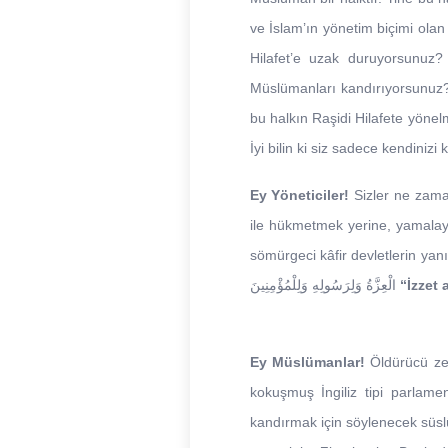
ve İslam’ın yönetim biçimi olan
Hilafet’e uzak duruyorsunuz?
Müslümanları kandırıyorsunuz?
bu halkın Raşidi Hilafete yöne
İyi bilin ki siz sadece kendinizi
Ey Yöneticiler!
Sizler ne zama
ile hükmetmek yerine, yamalay
sömürgeci kâfir devletlerin yanınd
الْعِزَّةُ وَلِرَسُولِهِ وَلِلْمُؤْمِنِينَ
“İzzet 
Ey Müslümanlar!
Öldürücü zehi
kokuşmuş İngiliz tipi parlame
kandırmak için söylenecek süslü