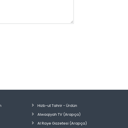
n
Hizb-ut Tahrir - Ürdün
Alwaqiyah TV (Arapça)
Al Raye Gazetesi (Arapça)