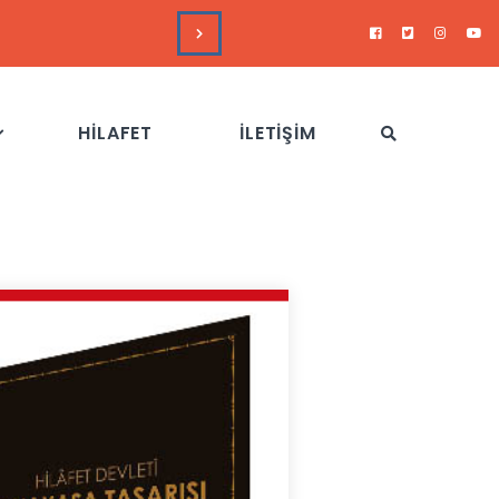
DUYURULAR
Hizb-
HİLAFET
İLETİŞİM