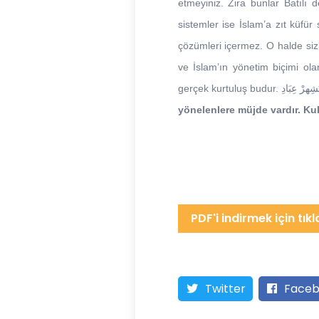
etmeyiniz. Zira bunlar Batılı 
sistemler ise İslam’a zıt küfür
çözümleri içermez. O halde si
ve İslam’ın yönetim biçimi ola
yönelenlere müjde vardır. Kul
PDF'i indirmek için tıkl
Twitter
Faceb