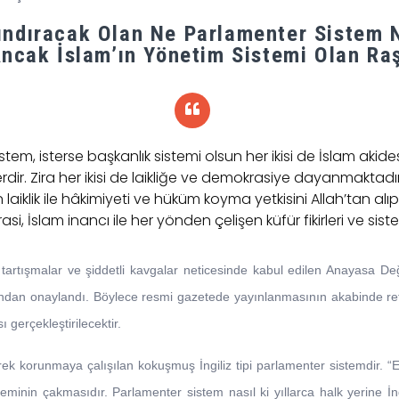
kındıracak Olan Ne Parlamenter Sistem 
ncak İslam’ın Yönetim Sistemi Olan Raşi
stem, isterse başkanlık sistemi olsun her ikisi de İslam aki
erdir. Zira her ikisi de laikliğe ve demokrasiye dayanmaktadı
 laiklik ile hâkimiyeti ve hüküm koyma yetkisini Allah’tan alı
i, İslam inancı ile her yönden çelişen küfür fikirleri ve siste
artışmalar ve şiddetli kavgalar neticesinde kabul edilen Anayasa De
fından onaylandı. Böylece resmi gazetede yayınlanmasının akabinde r
 gerçekleştirilecektir.
rek korunmaya çalışılan kokuşmuş İngiliz tipi parlamenter sistemdir. “Ev
teminin çakmasıdır. Parlamenter sistem nasıl ki yıllarca halk yerine İng