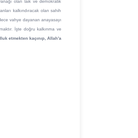
ayanağı olan laik ve demokratik
manları kalkındıracak olan sahih
sadece vahye dayanan anayasayı
lmaktır. İşte doğru kalkınma ve
lluk etmekten kaçınıp, Allah'a