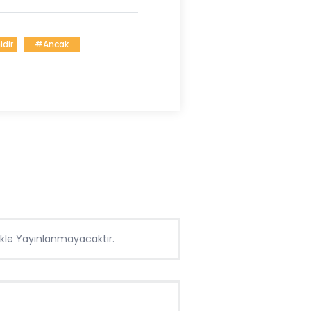
dir
#Ancak