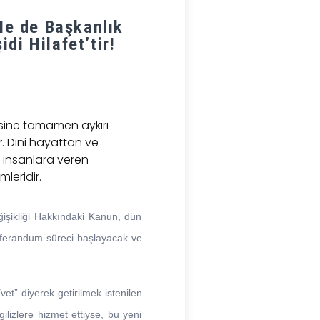
Ne de Başkanlık
di Hilafet’tir!
desine tamamen aykırı
r. Dini hayattan ve
p insanlara veren
mleridir.
ğişikliği Hakkındaki Kanun, dün
eferandum süreci başlayacak ve
et” diyerek getirilmek istenilen
ilizlere hizmet ettiyse, bu yeni