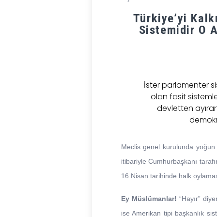
Türkiye’yi Kal
Sistemidir O A
İster parlamenter si
olan fasit sisteml
devletten ayıran
demokras
Meclis genel kurulunda yoğun t
itibariyle Cumhurbaşkanı tara
16 Nisan tarihinde halk oylaması
Ey Müslümanlar!
“Hayır” diye
ise Amerikan tipi başkanlık sis