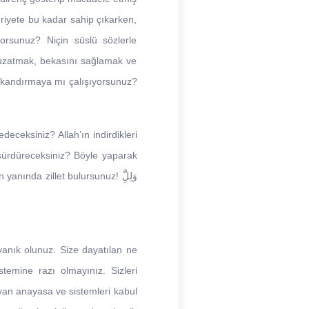
uriyete bu kadar sahip çıkarken,
orsunuz? Niçin süslü sözlerle
 uzatmak, bekasını sağlamak ve
e kandırmaya mı çalışıyorsunuz?
ceksiniz? Allah’ın indirdikleri
sürdüreceksiniz? Böyle yaparak
da zillet bulursunuz! وَلِلَِّّ
uyanık olunuz. Size dayatılan ne
temine razı olmayınız. Sizleri
ayan anayasa ve sistemleri kabul