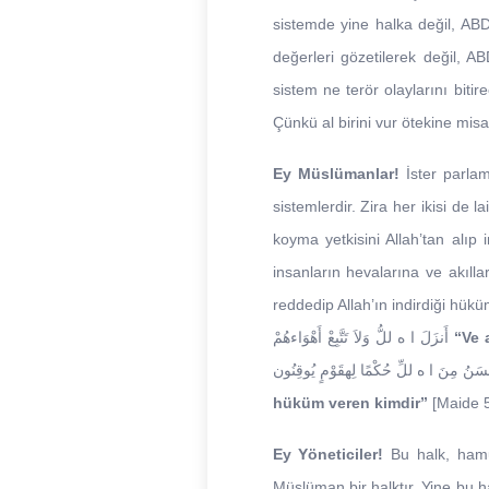
sistemde yine halka değil, ABD
değerleri gözetilerek değil, AB
sistem ne terör olaylarını bit
Çünkü al birini vur ötekine misali
Ey Müslümanlar!
İster parlam
sistemlerdir. Zira her ikisi de
koyma yetkisini Allah’tan alıp 
insanların hevalarına ve akıll
أَنزَلَ ا ه للُّ وَلاَ تَتَّبِعْ أَهْوَاءهُمْ
“Ve 
hüküm veren kimdir”
[Maide 
Ey Yöneticiler!
Bu halk, hamur
Müslüman bir halktır. Yine bu h