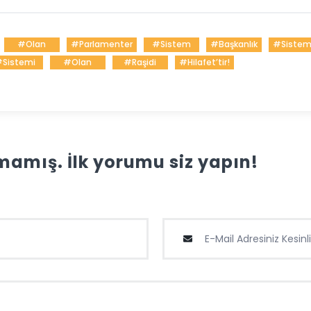
#Olan
#Parlamenter
#Sistem
#Başkanlık
#Sistemi
Sistemi
#Olan
#Raşidi
#Hilafet’tir!
amış. İlk yorumu siz yapın!