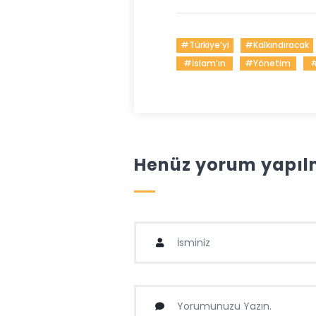
#Türkiye’yi
#Kalkındıracak
#İslam’ın
#Yönetim
#
Henüz yorum yapılm