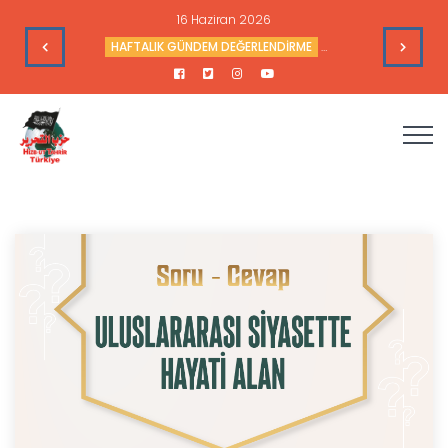
16 Haziran 2026
leri
HAFTALIK GÜNDEM DEĞERLENDİRME
Haftalık Değerlendir