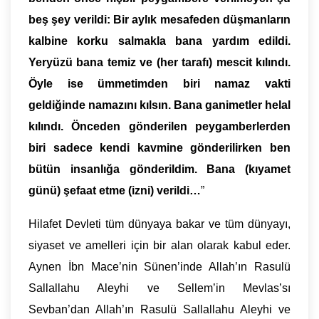
beş şey verildi: Bir aylık mesafeden düşmanların
kalbine korku salmakla bana yardım edildi.
Yeryüzü bana temiz ve (her tarafı) mescit kılındı.
Öyle ise ümmetimden biri namaz vakti
geldiğinde namazını kılsın. Bana ganimetler helal
kılındı. Önceden gönderilen peygamberlerden
biri sadece kendi kavmine gönderilirken ben
bütün insanlığa gönderildim. Bana (kıyamet
günü) şefaat etme (izni) verildi…
”
Hilafet Devleti tüm dünyaya bakar ve tüm dünyayı,
siyaset ve amelleri için bir alan olarak kabul eder.
Aynen İbn Mace’nin Sünen’inde Allah’ın Rasulü
Sallallahu Aleyhi ve Sellem’in Mevlas’sı
Sevban’dan Allah’ın Rasulü Sallallahu Aleyhi ve