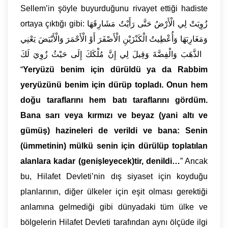
Sellem’in şöyle buyurduğunu rivayet ettiği hadiste
ortaya çıktığı gibi: زُوِيَتْ لِي الْأَرْضُ حَتَّى رَأَيْتُ مَشَارِقَهَا
وَمَغَارِبَهَا وَأُعْطِيتُ الْكَنْزَيْنِ الْأَصْفَرَ أَوْ الْأَحْمَرَ وَالْأَبْيَضَ يَعْنِي
الذَّهَبَ وَالْفِضَّةَ وَقِيلَ لِي إِنَّ مُلْكَكَ إِلَى حَيْثُ زُوِيَ لَكَ...
“
Yeryüzü benim için dürüldü ya da Rabbim
yeryüzünü benim için dürüp topladı. Onun hem
doğu taraflarını hem batı taraflarını gördüm.
Bana sarı veya kırmızı ve beyaz (yani altı ve
gümüş) hazineleri de verildi ve bana: Senin
(ümmetinin) mülkü senin için dürülüp toplatılan
alanlara kadar (genişleyecek)tir, denildi…
” Ancak
bu, Hilafet Devleti’nin dış siyaset için koyduğu
planlarının, diğer ülkeler için eşit olması gerektiği
anlamına gelmediği gibi dünyadaki tüm ülke ve
bölgelerin Hilafet Devleti tarafından aynı ölçüde ilgi