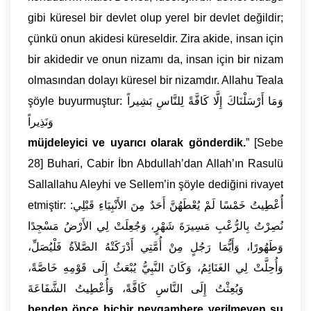
gibi küresel bir devlet olup yerel bir devlet değildir;
çünkü onun akidesi küreseldir. Zira akide, insan için
bir akidedir ve onun nizamı da, insan için bir nizam
olmasından dolayı küresel bir nizamdır. Allahu Teala
şöyle buyurmuştur: وَمَا أَرْسَلْنَاكَ إِلَّا كَافَّةً لِلنَّاسِ بَشِيراً
وَنَذِيراً “
Biz seni bütün insanlara ancak
müjdeleyici ve uyarıcı olarak gönderdik.
” [Sebe
28] Buhari, Cabir İbn Abdullah’dan Allah’ın Rasulü
Sallallahu Aleyhi ve Sellem’in şöyle dediğini rivayet
etmiştir: أُعْطِيتُ خَمْسًا لَمْ يُعْطَهُنَّ أَحَدٌ مِنَ الأَنْبِيَاءِ قَبْلِي:
نُصِرْتُ بِالرُّعْبِ مَسِيرَةَ شَهْرٍ، وَجُعِلَتْ لِي الأَرْضُ مَسْجِدًا
وَطَهُورًا، وَأَيُّمَا رَجُلٍ مِنْ أُمَّتِي أَدْرَكَتْهُ الصَّلاَةُ فَلْيُصَلِّ،
وَأُحِلَّتْ لِي الغَنَائِمُ، وَكَانَ النَّبِيُّ يُبْعَثُ إِلَى قَوْمِهِ خَاصَّةً،
وَبُعِثْتُ إِلَى النَّاسِ كَافَّةً، وَأُعْطِيتُ الشَّفَاعَةَ “
Bana
benden önce hiçbir peygambere verilmeyen şu