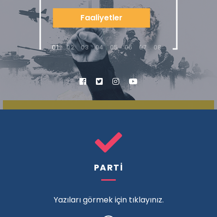
Faaliyetler
1
2
3
4
5
6
7
8
PARTİ
Yazıları görmek için tıklayınız.