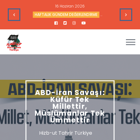
16 Haziran 2026
leri
HAFTALIK GÜNDEM DEĞERLENDİRME
Haftalık Değerlendir
ABD-İran Savaşı:
Küfür Tek
Millettir,
Müslümanlar Tek
Ümmettir
Hizb-ut Tahrir Türkiye