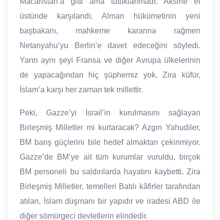
Macaristan’a gitti ama tutuklanmadı. Aksine el
üstünde karşılandı. Alman hükümetinin yeni
başbakanı, mahkeme kararına rağmen
Netanyahu’yu Berlin’e davet edeceğini söyledi.
Yarın aynı şeyi Fransa ve diğer Avrupa ülkelerinin
de yapacağından hiç şüphemiz yok. Zira küfür,
İslam’a karşı her zaman tek millettir.
Peki, Gazze’yi İsrail’in kurulmasını sağlayan
Birleşmiş Milletler mi kurtaracak? Azgın Yahudiler,
BM barış güçlerini bile hedef almaktan çekinmiyor.
Gazze’de BM’ye ait tüm kurumlar vuruldu, birçok
BM personeli bu saldırılarda hayatını kaybetti. Zira
Birleşmiş Milletler, temelleri Batılı kâfirler tarafından
atılan, İslam düşmanı bir yapıdır ve iradesi ABD ile
diğer sömürgeci devletlerin elindedir.