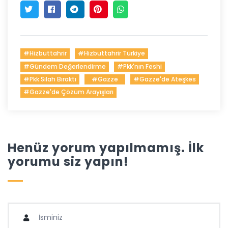
#hizbuttahrir
#hizbuttahrir Türkiye
#gündem Değerlendirme
#pkk'nın Feshi
#pkk Silah Bıraktı
#gazze
#gazze'de Ateşkes
#gazze'de Çözüm Arayışları
Henüz yorum yapılmamış. İlk
yorumu siz yapın!