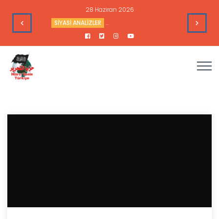
28 Haziran 2026
’nin Çıkarlarına Hizmet Ediyor
SİYASİ ANALİZLER
Sudan’daki Durum ve Amerika’nın Hedef