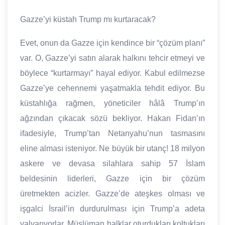
Gazze’yi küstah Trump mı kurtaracak?
Evet, onun da Gazze için kendince bir “çözüm planı”
var. O, Gazze’yi satın alarak halkını tehcir etmeyi ve
böylece “kurtarmayı” hayal ediyor. Kabul edilmezse
Gazze’ye cehennemi yaşatmakla tehdit ediyor. Bu
küstahlığa rağmen, yöneticiler hâlâ Trump’ın
ağzından çıkacak sözü bekliyor. Hakan Fidan’ın
ifadesiyle, Trump’tan Netanyahu’nun tasmasını
eline alması isteniyor. Ne büyük bir utanç! 18 milyon
askere ve devasa silahlara sahip 57 İslam
beldesinin liderleri, Gazze için bir çözüm
üretmekten acizler. Gazze’de ateşkes olması ve
işgalci İsrail’in durdurulması için Trump’a adeta
yalvarıyorlar. Müslüman halklar oturdukları koltukları