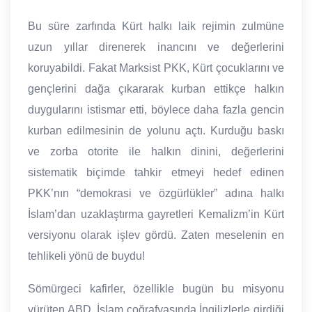
Bu süre zarfında Kürt halkı laik rejimin zulmüne
uzun yıllar direnerek inancını ve değerlerini
koruyabildi. Fakat Marksist PKK, Kürt çocuklarını ve
gençlerini dağa çıkararak kurban ettikçe halkın
duygularını istismar etti, böylece daha fazla gencin
kurban edilmesinin de yolunu açtı. Kurduğu baskı
ve zorba otorite ile halkın dinini, değerlerini
sistematik biçimde tahkir etmeyi hedef edinen
PKK’nın “demokrasi ve özgürlükler” adına halkı
İslam’dan uzaklaştırma gayretleri Kemalizm’in Kürt
versiyonu olarak işlev gördü. Zaten meselenin en
tehlikeli yönü de buydu!
Sömürgeci kafirler, özellikle bugün bu misyonu
yürüten ABD, İslam coğrafyasında İngilizlerle girdiği