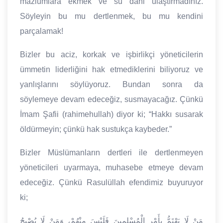
mazlumlara ekmek ve su dahi ulaştırmadınız.
Söyleyin bu mu dertlenmek, bu mu kendini
parçalamak!
Bizler bu aciz, korkak ve işbirlikçi yöneticilerin
ümmetin liderliğini hak etmediklerini biliyoruz ve
yanlışlarını söylüyoruz. Bundan sonra da
söylemeye devam edeceğiz, susmayacağız. Çünkü
İmam Şafii (rahimehullah) diyor ki; “Hakkı susarak
öldürmeyin; çünkü hak sustukça kaybeder.”
Bizler Müslümanların dertleri ile dertlenmeyen
yöneticileri uyarmaya, muhasebe etmeye devam
edeceğiz. Çünkü Rasulüllah efendimiz buyuruyor
ki;
مَنْ لَا يَهْتَمُّ بِأَمْرِ الْمُسْلِمِينَ فَلَيْسَ مِنْهُمْ، وَمَنْ لَا يُصْبِحُ