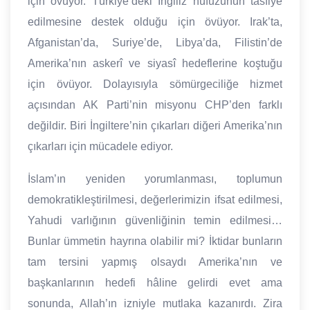
için övüyor. Türkiye’deki İngiliz nüfuzunun tasfiye
edilmesine destek olduğu için övüyor. Irak’ta,
Afganistan’da, Suriye’de, Libya’da, Filistin’de
Amerika’nın askerî ve siyasî hedeflerine koştuğu
için övüyor. Dolayısıyla sömürgeciliğe hizmet
açısından AK Parti’nin misyonu CHP’den farklı
değildir. Biri İngiltere’nin çıkarları diğeri Amerika’nın
çıkarları için mücadele ediyor.
İslam’ın yeniden yorumlanması, toplumun
demokratikleştirilmesi, değerlerimizin ifsat edilmesi,
Yahudi varlığının güvenliğinin temin edilmesi…
Bunlar ümmetin hayrına olabilir mi? İktidar bunların
tam tersini yapmış olsaydı Amerika’nın ve
başkanlarının hedefi hâline gelirdi evet ama
sonunda, Allah’ın izniyle mutlaka kazanırdı. Zira