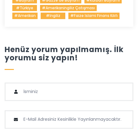
#bayram
#gazze'de Bayram
#kurban Bayramı
#türkiye
#amerikaningiliz Çatışması
#amerikan
#ingiliz
#faize Islami Finans Kılıfı
Henüz yorum yapılmamış. İlk
yorumu siz yapın!