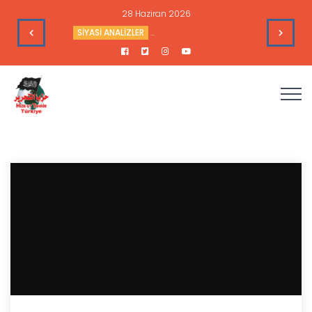
28 Haziran 2026
’nin Çıkarlarına Hizmet Ediyor
SİYASİ ANALİZLER
Sudan’daki Durum ve Amerika’nın Hedef