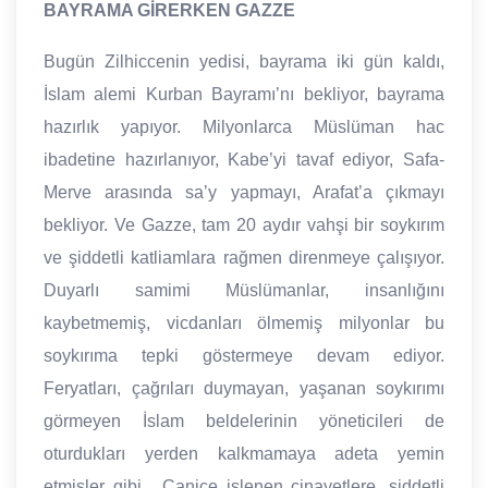
BAYRAMA GİRERKEN GAZZE
Bugün Zilhiccenin yedisi, bayrama iki gün kaldı,
İslam alemi Kurban Bayramı’nı bekliyor, bayrama
hazırlık yapıyor. Milyonlarca Müslüman hac
ibadetine hazırlanıyor, Kabe’yi tavaf ediyor, Safa-
Merve arasında sa’y yapmayı, Arafat’a çıkmayı
bekliyor. Ve Gazze, tam 20 aydır vahşi bir soykırım
ve şiddetli katliamlara rağmen direnmeye çalışıyor.
Duyarlı samimi Müslümanlar, insanlığını
kaybetmemiş, vicdanları ölmemiş milyonlar bu
soykırıma tepki göstermeye devam ediyor.
Feryatları, çağrıları duymayan, yaşanan soykırımı
görmeyen İslam beldelerinin yöneticileri de
oturdukları yerden kalkmamaya adeta yemin
etmişler gibi... Canice işlenen cinayetlere, şiddetli