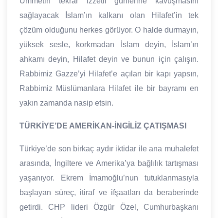
Ümmetin tekrar izzetli günlerine kavuşmasını
sağlayacak İslam’ın kalkanı olan Hilafet’in tek
çözüm olduğunu herkes görüyor. O halde durmayın,
yüksek sesle, korkmadan İslam deyin, İslam’ın
ahkamı deyin, Hilafet deyin ve bunun için çalışın.
Rabbimiz Gazze’yi Hilafet’e açılan bir kapı yapsın,
Rabbimiz Müslümanlara Hilafet ile bir bayramı en
yakın zamanda nasip etsin.
TÜRKİYE’DE AMERİKAN-İNGİLİZ ÇATIŞMASI
Türkiye’de son birkaç aydır iktidar ile ana muhalefet
arasında, İngiltere ve Amerika’ya bağlılık tartışması
yaşanıyor. Ekrem İmamoğlu’nun tutuklanmasıyla
başlayan süreç, itiraf ve ifşaatları da beraberinde
getirdi. CHP lideri Özgür Özel, Cumhurbaşkanı