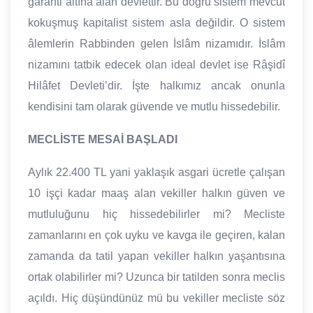
garanti altına alan devlettir. Bu doğru sistem mevcut
kokuşmuş kapitalist sistem asla değildir. O sistem
âlemlerin Rabbinden gelen İslâm nizamıdır. İslâm
nizamını tatbik edecek olan ideal devlet ise Râşidî
Hilâfet Devleti’dir. İşte halkımız ancak onunla
kendisini tam olarak güvende ve mutlu hissedebilir.
MECLİSTE MESAİ BAŞLADI
Aylık 22.400 TL yani yaklaşık asgari ücretle çalışan
10 işçi kadar maaş alan vekiller halkın güven ve
mutluluğunu hiç hissedebilirler mi? Mecliste
zamanlarını en çok uyku ve kavga ile geçiren, kalan
zamanda da tatil yapan vekiller halkın yaşantısına
ortak olabilirler mi? Uzunca bir tatilden sonra meclis
açıldı. Hiç düşündünüz mü bu vekiller mecliste söz