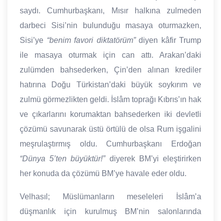
saydı. Cumhurbaşkanı, Mısır halkına zulmeden
darbeci Sisi’nin bulunduğu masaya oturmazken,
Sisi’ye
“benim favori diktatörüm”
diyen kâfir Trump
ile masaya oturmak için can attı. Arakan’daki
zulümden bahsederken, Çin’den alınan krediler
hatırına Doğu Türkistan’daki büyük soykırım ve
zulmü görmezlikten geldi. İslâm toprağı Kıbrıs’ın hak
ve çıkarlarını korumaktan bahsederken iki devletli
çözümü savunarak üstü örtülü de olsa Rum işgalini
meşrulaştırmış oldu. Cumhurbaşkanı Erdoğan
“Dünya 5’ten büyüktür!”
diyerek BM’yi eleştirirken
her konuda da çözümü BM’ye havale eder oldu.
Velhasıl; Müslümanların meseleleri İslâm’a
düşmanlık için kurulmuş BM’nin salonlarında