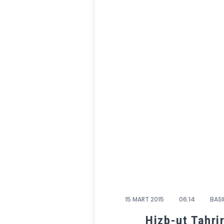
15 MART 2015
06:14
BASI
Hizb-ut Tahrir