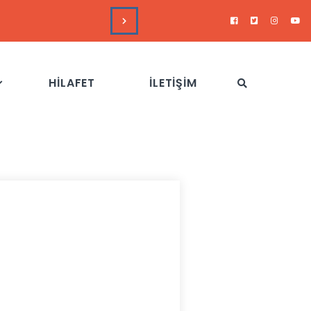
DUYURULAR
Hizb-
HİLAFET
İLETİŞİM