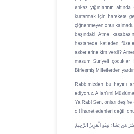
enkaz yığınlarının altınd
kurtarmak için harekete ge
çiğnenmeyen onur kalmadı. A
başındaki Atme kasabası
hastanede katleden füzel
askerlerine kim verdi? Amer
masum Suriyeli çocuklar i
Birleşmiş Milletlerden yard
Rabbimizden bu hayırlı ame
ediyoruz. Allah'ım! Müslüman
Ya Rab! Sen, onları deşifre
ol! İhanet edenleri değil, on
يَنصُرُ مَن يَشَاء وَهُوَ الْعَزِيزُ الرَّحِيمُ