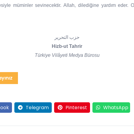
siyle müminler sevinecektir. Allah, dilediğine yardım eder. O
حزب التحرير
Hizb-ut Tahrir
Türkiye Vilâyeti Medya Bürosu
ayınız
ook
Telegram
Pinterest
WhatsApp