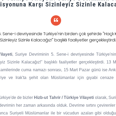
isyonuna Karşı Sizinleyiz Sizinle Kalac
5. Sene-i devriyesinde Türkiye'nin birden çok şehirde "Haçlı
Sizinleyiz Sizinle Kalacağız!" başlıklı faaliyetler gerçekleştirdi
ilayeti
, Suriye Devriminin 5. Sene-i devriyesinde Türkiye'ni
iz Sizinle Kalacağız!" başlıklı faaliyetler gerçekleştirdi. 13 M
camilerinde cuma namazı sonrası, 15 Mart Pazar günü ise An
riye ve Irak'ta şehit olan Müslümanlar için gıyabi cenaze 
rkiye'de de bizler
Hizb-ut Tahrir / Türkiye Vilayeti
olarak, Sur
i devrimin her zaman arkasında olduk. Devrime sırtını çevirenle
unca Suriyeli Müslümanlar ile bir vücudun azaları gibi olduğ