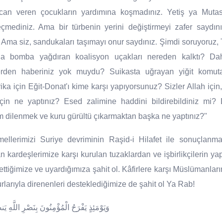
a can veren çocukların yardımına koşmadınız. Yetiş ya Mutas
çmediniz. Ama bir türbenin yerini değiştirmeyi zafer saydın
ma siz, sandukaları taşımayı onur saydınız. Şimdi soruyoruz, 
na bomba yağdıran koalisyon uçakları nereden kalktı? Da
erden haberiniz yok muydu? Suikasta uğrayan yiğit komutan
ika için Eğit-Donat'ı kime karşı yapıyorsunuz? Sizler Allah için
çin ne yaptınız? Esed zalimine haddini bildirebildiniz mi?
ım dilenmek ve kuru gürültü çıkarmaktan başka ne yaptınız?"
llerimizi Suriye devriminin Raşid-i Hilafet ile sonuçlanma
 kardeşlerimize karşı kurulan tuzaklardan ve işbirlikçilerin ya
 ettiğimize ve uyardığımıza şahit ol. Kâfirlere karşı Müslümanla
urlarıyla direnenleri desteklediğimize de şahit ol Ya Rab!
وَيَوْمَئِذٍ يَفْرَحُ الْمُؤْمِنُونَ بِنَصْرِ اللَّهِ 