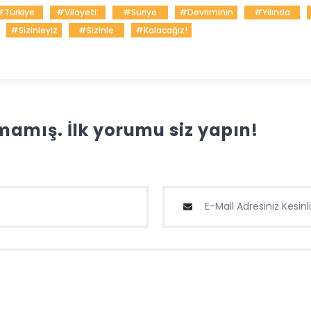
#Türkiye
#Vilayeti:
#Suriye
#Devriminin
#Yılında
#Sizinleyiz
#Sizinle
#Kalacağız!
amış. İlk yorumu siz yapın!