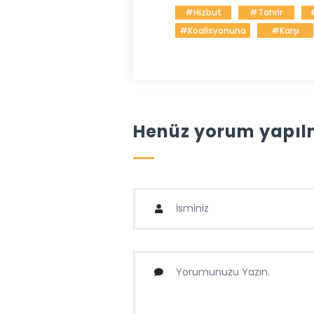
#Hizbut
#Tahrir
#Koalisyonuna
#Karşı
Henüz yorum yapılm