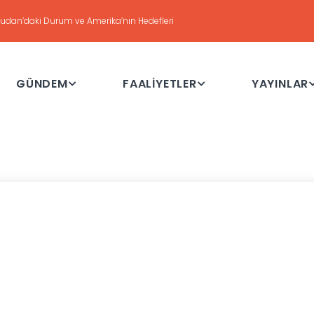
DEĞERLENDİRME
Haftalık Değerlendirme Toplantısı - 21 Temmuz 2026
GÜNDEM
FAALİYETLER
YAYINLAR