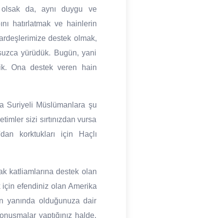
da olsak da, aynı duygu ve
nı hatırlatmak ve hainlerin
kardeşlerimize destek olmak,
usuzca yürüdük. Bugün, yani
tik. Ona destek veren hain
da Suriyeli Müslümanlara şu
timler sizi sırtınızdan vursa
'dan korktukları için Haçlı
rak katliamlarına destek olan
 için efendiniz olan Amerika
nın yanında olduğunuza dair
konuşmalar yaptığınız halde,