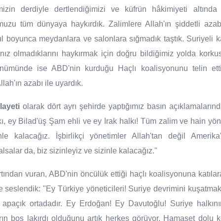
rimizin derdiyle dertlendiğimizi ve küfrün hâkimiyeti altın
zu tüm dünyaya haykırdık. Zalimlere Allah'ın şiddetli azabı
 yıl boyunca meydanlara ve salonlara sığmadık taştık. Suriyeli 
nız olmadıklarını haykırmak için doğru bildiğimiz yolda kork
önümünde ise ABD'nin kurduğu Haçlı koalisyonunu telin et
Allah'ın azabı ile uyardık.
layeti
olarak dört ayrı şehirde yaptığımız basın açıklamaların
ı, ey Bilad'üş Şam ehli ve ey Irak halkı! Tüm zalim ve hain yöne
le kalacağız. İşbirlikçi yönetimler Allah'tan değil Amerika
salar da, biz sizinleyiz ve sizinle kalacağız."
ırtından vuran, ABD'nin öncülük ettiği haçlı koalisyonuna katıla
e seslendik: "Ey Türkiye yöneticileri! Suriye devrimini kuşatmak
iniz apaçık ortadadır. Ey Erdoğan! Ey Davutoğlu! Suriye halkı
rın boş lakırdı olduğunu artık herkes görüyor. Hamaset dolu 