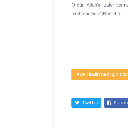
O gün Allah'ın zafer verme
merhametlidir."[Rum 4-5]
PDF'i indirmek için tıkl
Twitter
Faceb