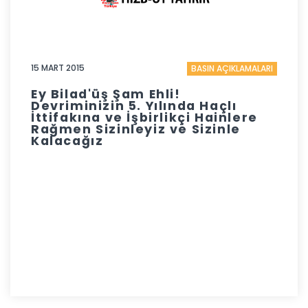
15 MART 2015
BASIN AÇIKLAMALARI
Ey Bilad'üş Şam Ehli!
Devriminizin 5. Yılında Haçlı
İttifakına ve İşbirlikçi Hainlere
Rağmen Sizinleyiz ve Sizinle
Kalacağız