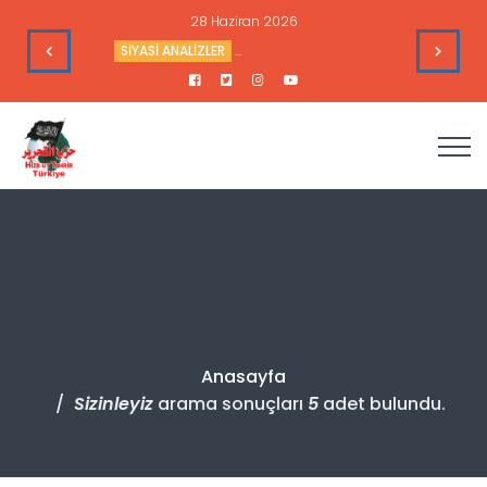
16 Haziran 2026
 Hedefleri
HAFTALIK GÜNDEM DEĞERLENDİRME
Haftalık Değer
Anasayfa
Sizinleyiz
arama sonuçları
5
adet bulundu.