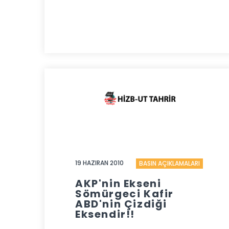
19 HAZIRAN 2010
BASIN AÇIKLAMALARI
AKP'nin Ekseni
Sömürgeci Kafir
ABD'nin Çizdiği
Eksendir!!