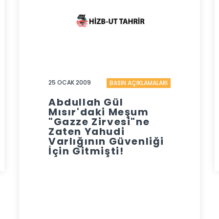
25 OCAK 2009
BASIN AÇIKLAMALARI
Abdullah Gül
Mısır'daki Meşum
"Gazze Zirvesi"ne
Zaten Yahudi
Varlığının Güvenliği
İçin Gitmişti!