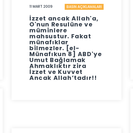
11 MART 2009
BASIN AÇIKLAMALARI
İzzet ancak Allah'a,
O'nun Resulüne ve
müminlere
mahsustur. Fakat
münafıklar
bilmezler. [el-
Münafıkun 8] ABD'ye
Umut Bağlamak
Ahmaklıktır zira
İzzet ve Kuvvet
Ancak Allah’tadır!!