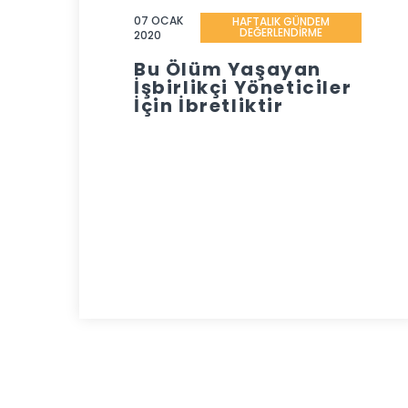
07 OCAK
HAFTALIK GÜNDEM
DEĞERLENDİRME
2020
Bu Ölüm Yaşayan
İşbirlikçi Yöneticiler
İçin İbretliktir