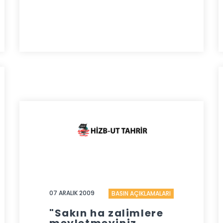
07 ARALIK 2009
BASIN AÇIKLAMALARI
"Sakın ha zalimlere