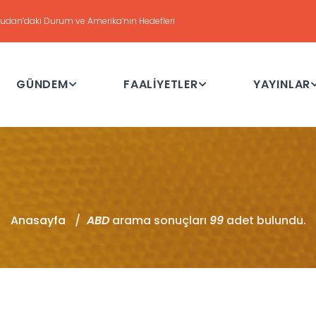
DEĞERLENDİRME
Haftalık Değerlendirme Toplantısı - 21 Temmuz 2026
GÜNDEM
FAALİYETLER
YAYINLAR
Anasayfa
ABD
arama sonuçları
99
adet bulundu.