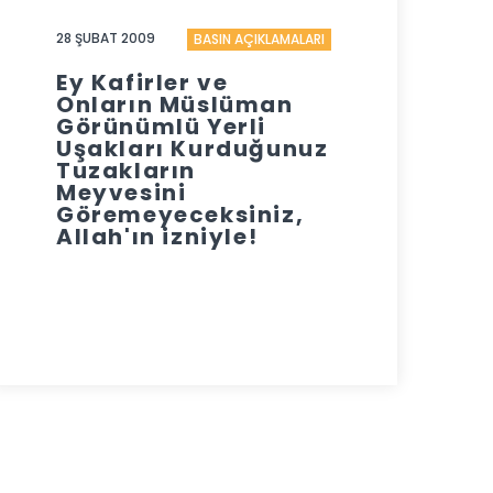
28 ŞUBAT 2009
BASIN AÇIKLAMALARI
Ey Kafirler ve
Onların Müslüman
Görünümlü Yerli
Uşakları Kurduğunuz
Tuzakların
Meyvesini
Göremeyeceksiniz,
Allah'ın izniyle!