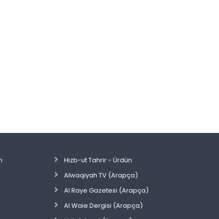
n
Hizb-ut Tahrir - Ürdün
Alwaqiyah TV (Arapça)
Al Raye Gazetesi (Arapça)
Al Waie Dergisi (Arapça)