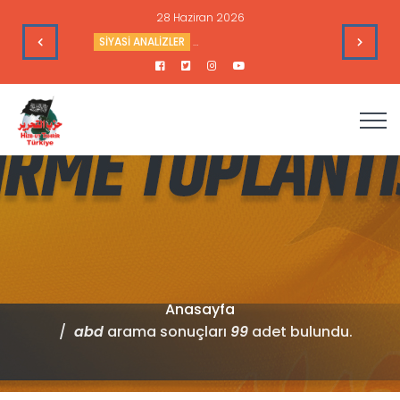
28 Haziran 2026
e Toplantısı - 9 Haziran 2026
SİYASİ ANALİZLER
Sudan’daki Durum ve Amerika’nın Hedef
Anasayfa
abd
arama sonuçları
99
adet bulundu.