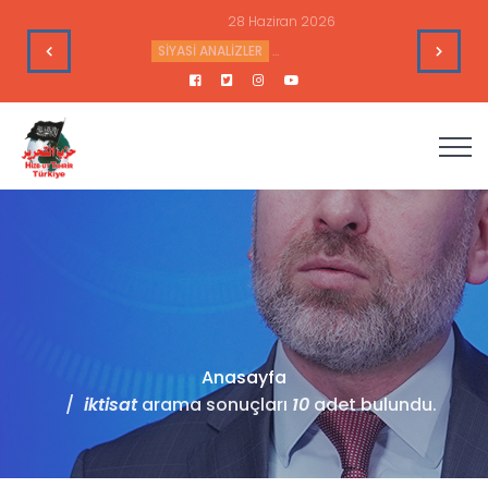
28 Haziran 2026
’nin Çıkarlarına Hizmet Ediyor
SİYASİ ANALİZLER
Sudan’daki Durum ve Amerika’nın Hedef
Anasayfa
iktisat
arama sonuçları
10
adet bulundu.