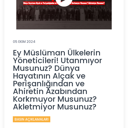
05 EKIM 2024
Ey Müslüman Ülkelerin
Yöneticileri! Utanmıyor
Musunuz? Dünya
Hayatının Alçak ve
Perişanlığından ve
Ahiretin Azabından
Korkmuyor Musunuz?
Akletmiyor Musunuz?
BASIN AÇIKLAMALARI