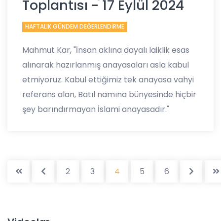
Toplantısı - 17 Eylül 2024
HAFTALIK GÜNDEM DEĞERLENDİRME
Mahmut Kar, "İnsan aklına dayalı laiklik esas
alınarak hazırlanmış anayasaları asla kabul
etmiyoruz. Kabul ettiğimiz tek anayasa vahyi
referans alan, Batıl namına bünyesinde hiçbir
şey barındırmayan İslami anayasadır."
2
3
4
5
6