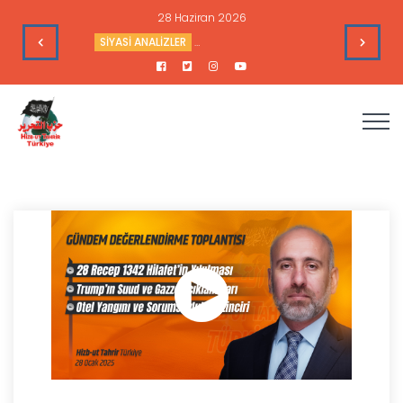
28 Haziran 2026
’nin Çıkarlarına Hizmet Ediyor
SİYASİ ANALİZLER
Sudan’daki Durum ve Amerika’nın Hedef