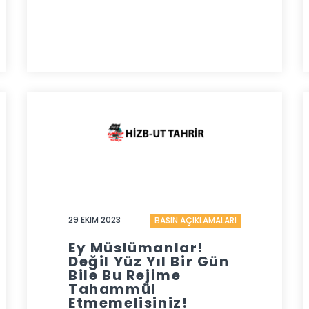
29 EKIM 2023
BASIN AÇIKLAMALARI
Ey Müslümanlar!
Değil Yüz Yıl Bir Gün
Bile Bu Rejime
Tahammül
Etmemelisiniz!