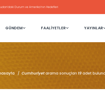
HAFTALIK GÜNDEM DEĞERLENDİ
GÜNDEM
FAALİYETLER
YAYINLAR
nasayfa
Cumhuriyet
arama sonuçları
19
adet bulund