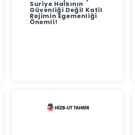
Suriye Halkının
Güvenliği Değil Katil
Rejimin Egemenliği
Önemli!