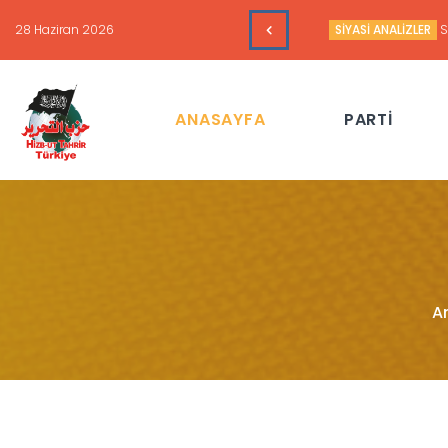
urum ve Amerika’nın Hedefleri
ANASAYFA
PARTİ
A