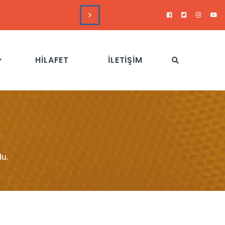
RME
Haftalık Değerlendirme Toplantısı - 21 Temmuz 2026
HİLAFET
İLETİŞİM
u.