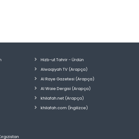
n
Hizb-ut Tahrir - Ürdün
Alwaqiyah TV (Arapça)
Al Raye Gazetesi (Arapça)
Al Waie Dergisi (Arapça)
khilafah.net (Arapça)
khilafah.com (İngilizce)
Kırgızistan