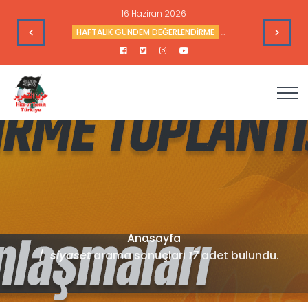
16 Haziran 2026
leri
HAFTALIK GÜNDEM DEĞERLENDİRME
Haftalık Değerlendir
Anasayfa
siyaset
arama sonuçları
17
adet bulundu.